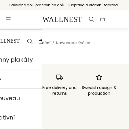
Odesláno do 3 pracovních dnů
Doprava a vrácení zdarma
Start
/
Japonské umění
/
Kawanabe Kyōsai
hny plakáty
y
Order sent within
Free delivery and
Swedish design &
3 days
returns
production
nouveau
ativní