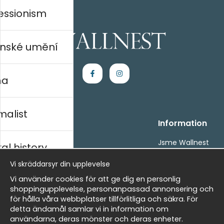
essionism
nské umění
na
malist
Handla
Information
Kontakta oss
Jsme Wallnest
al history
Villkor
FAQ
Vi skräddarsyr din upplevelse
- Returer och återbetalningar
- Leverans - enkelt, snabbt &amp; gratis
rský
Vi använder cookies för att ge dig en personlig
Om cookies
shoppingupplevelse, personanpassad annonsering och
Mina favoriter
för hålla våra webbplatser tillförlitliga och säkra. För
detta ändamål samlar vi in information om
Masters
Newsletter
användarna, deras mönster och deras enheter.