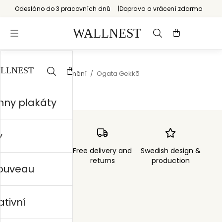
Odesláno do 3 pracovních dnů
Doprava a vrácení zdarma
Start
/
Japonské umění
/
Ogata Gekkō
hny plakáty
y
Order sent within
Free delivery and
Swedish design &
3 days
returns
production
nouveau
ativní