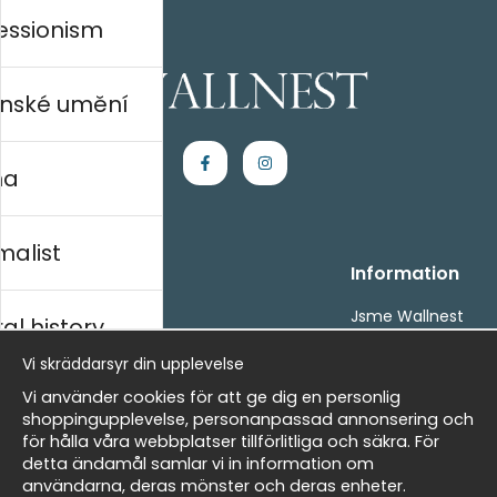
essionism
nské umění
na
malist
Handla
Information
Kontakta oss
Jsme Wallnest
al history
Villkor
FAQ
Vi skräddarsyr din upplevelse
- Returer och återbetalningar
- Leverans - enkelt, snabbt &amp; gratis
rský
Vi använder cookies för att ge dig en personlig
Om cookies
shoppingupplevelse, personanpassad annonsering och
Mina favoriter
för hålla våra webbplatser tillförlitliga och säkra. För
detta ändamål samlar vi in information om
Masters
Newsletter
användarna, deras mönster och deras enheter.