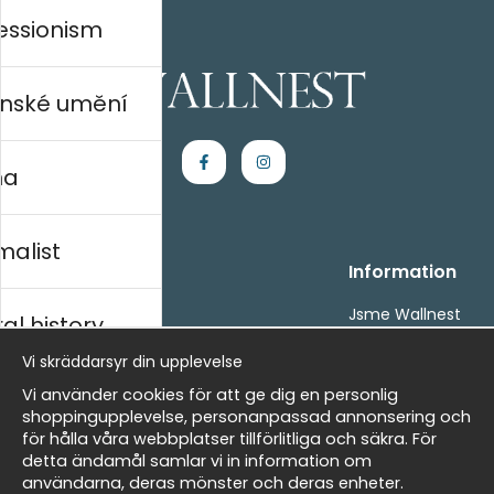
essionism
nské umění
na
malist
Handla
Information
Kontakta oss
Jsme Wallnest
al history
Villkor
FAQ
Vi skräddarsyr din upplevelse
- Returer och återbetalningar
- Leverans - enkelt, snabbt &amp; gratis
rský
Vi använder cookies för att ge dig en personlig
Om cookies
shoppingupplevelse, personanpassad annonsering och
Mina favoriter
för hålla våra webbplatser tillförlitliga och säkra. För
detta ändamål samlar vi in information om
Masters
Newsletter
användarna, deras mönster och deras enheter.