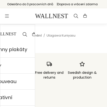
Odesláno do 3 pracovních dnů
Doprava a vrácení zdarma
Start
/
Japonské umění
/
Utagawa Kuniyasu
hny plakáty
y
Order sent within
Free delivery and
Swedish design &
3 days
returns
production
nouveau
ativní