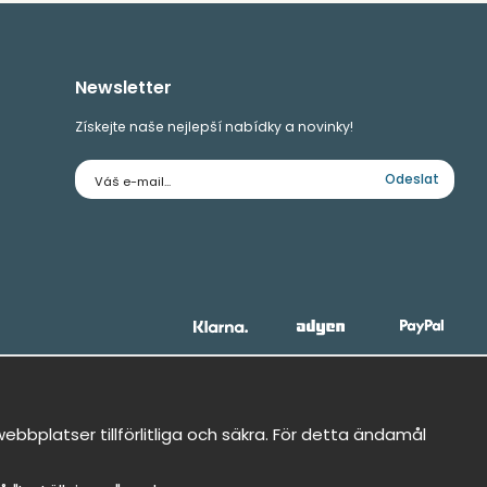
Newsletter
Získejte naše nejlepší nabídky a novinky!
E-
Odeslat
mailová
adresa
bbplatser tillförlitliga och säkra. För detta ändamål