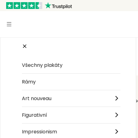
Start
/
Krajina
/
Frederic Edwin Church
Všechny plakáty
Rámy
Art nouveau
Order s
Figurativní
Impressionism