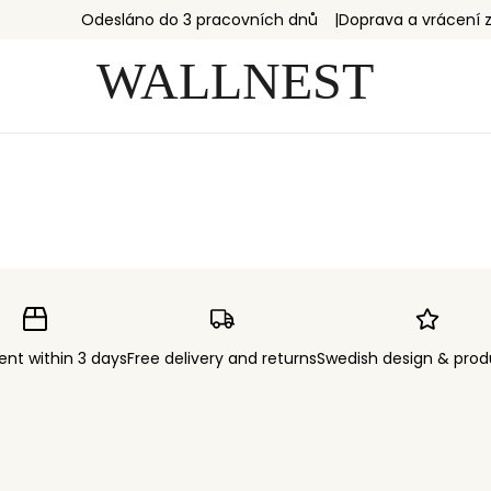
Odesláno do 3 pracovních dnů
Doprava a vrácení
ent within 3 days
Free delivery and returns
Swedish design & prod