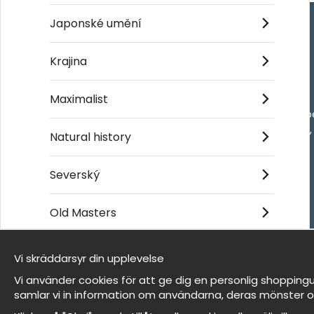
Japonské umění
Handla
Krajina
Kontakta oss
Maximalist
Villkor
- Returer och återb
- Leverans - enkelt
Natural history
Om cookies
Mina favoriter
Severský
Old Masters
Et harum quidem rerum facilis est et expedita
distinctio
Vi skräddarsyr din upplevelse
Jsme Wallnest
Vi använder cookies för att ge dig en personlig shoppingu
FAQ
samlar vi in information om användarna, deras mönster o