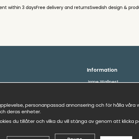
ent within 3 days
Free delivery and returns
Swedish design & prod
Information
Jsme Wallnest
FAQ
etalningar
, snabbt &amp; gratis
pplevelse, personanpassad annonsering och för hålla våra we
ch deras enheter.
cookies du tillåter och vilka du vill stänga av genom att klicka 