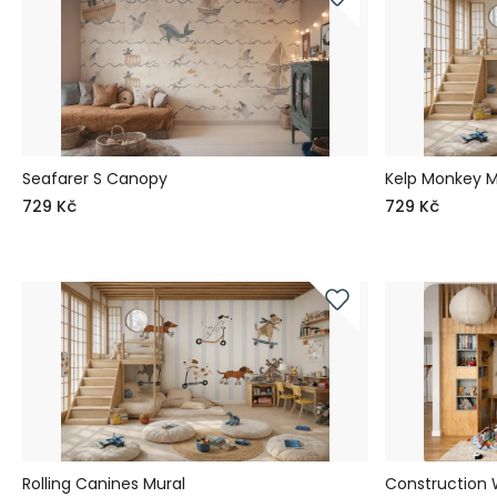
Seafarer S Canopy
Kelp Monkey M
729 Kč
729 Kč
Rolling Canines Mural
Construction