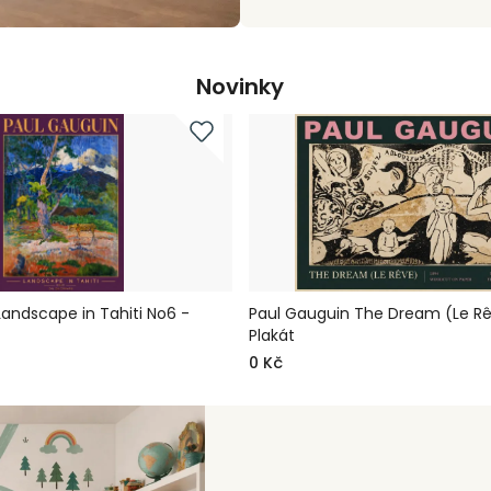
Novinky
Landscape in Tahiti No6 -
Paul Gauguin The Dream (Le Rê
Plakát
0 Kč