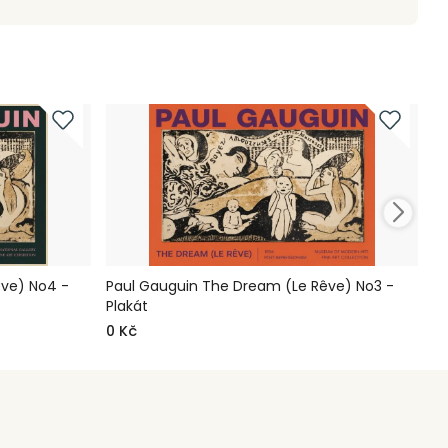
ve) No4 -
Paul Gauguin The Dream (Le Rêve) No3 -
Pa
Plakát
0
0 Kč