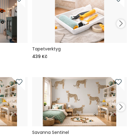
Tapetverktyg
S
439 Kč
7
Savanna Sentinel
H