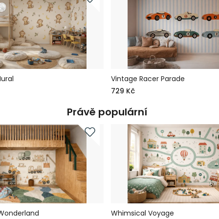
ural
Vintage Racer Parade
729 Kč
Právě populární
 Wonderland
Whimsical Voyage