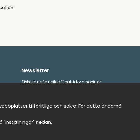
uction
Newsletter
Získejte naše nejlepší nabídky a novinky!
E-
Odeslat
mailová
bbplatser tillförlitliga och säkra. För detta ändamål
adresa
på "Inställningar" nedan.