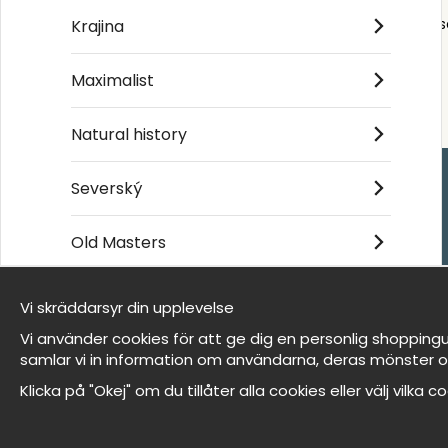
Order s
Krajina
Maximalist
Natural history
Severský
Handla
Old Masters
Kontakta oss
Villkor
Vi skräddarsyr din upplevelse
- Returer och återb
Jsme Wallnest
- Leverans - enkelt
Vi använder cookies för att ge dig en personlig shoppingu
FAQ
Om cookies
samlar vi in information om användarna, deras mönster o
Mina favoriter
Klicka på "Okej" om du tillåter alla cookies eller välj vilka 