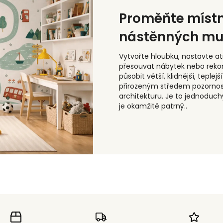
Proměňte místn
nástěnných mu
Vytvořte hloubku, nastavte at
přesouvat nábytek nebo rek
působit větší, klidnější, teple
přirozeným středem pozornost
architekturu. Je to jednoduch
je okamžitě patrný..