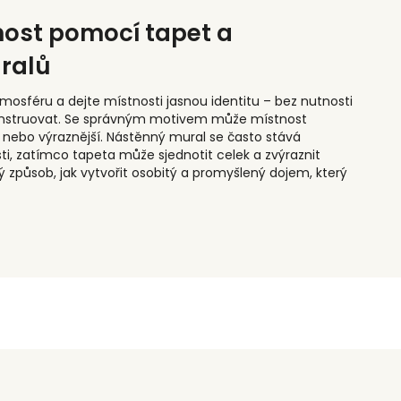
ost pomocí tapet a
ralů
mosféru a dejte místnosti jasnou identitu – bez nutnosti
onstruovat. Se správným motivem může místnost
jší nebo výraznější. Nástěnný mural se často stává
i, zatímco tapeta může sjednotit celek a zvýraznit
ý způsob, jak vytvořit osobitý a promyšlený dojem, který