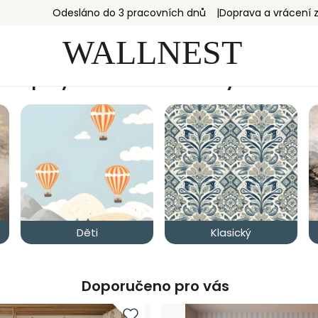
Odesláno do 3 pracovních dnů
Doprava a vrácení
Tapety a nástěnné malby na míru
Děti
Klasický
Doporučeno pro vás