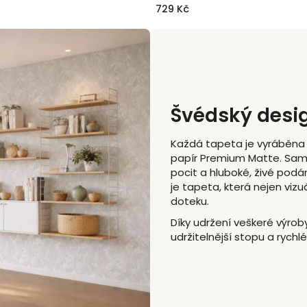
729 Kč
Švédský desi
Každá tapeta je vyráběna s
papír Premium Matte. Same
pocit a hluboké, živé podá
je tapeta, která nejen vizu
doteku.
Díky udržení veškeré výrob
udržitelnější stopu a rychl