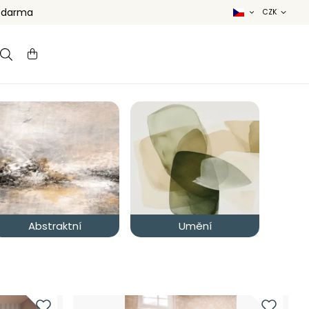
 zdarma
Abstraktní
Umění