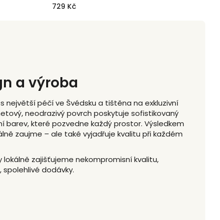
729 Kč
7
gn a výroba
 největší péčí ve Švédsku a tištěna na exkluzivní
tový, neodrazivý povrch poskytuje sofistikovaný
ní barev, které pozvedne každý prostor. Výsledkem
álně zaujme – ale také vyjadřuje kvalitu při každém
y lokálně zajišťujeme nekompromisní kvalitu,
é, spolehlivé dodávky.