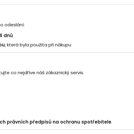
o odeslání:
14 dnů
ou
, která byla použita při nákupu
te co nejdříve náš zákaznický servis.
ch právních předpisů na ochranu spotřebitele
.