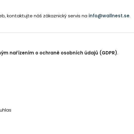
žeb, kontaktujte náš zákaznický servis na
info@wallnest.se
.
ým nařízením o ochraně osobních údajů (GDPR)
.
ouhlas