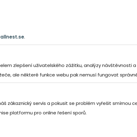
allnest.se
.
elem zlepšení uživatelského zážitku, analýzy návštěvnosti a
žeče, ale některé funkce webu pak nemusí fungovat správně
š zákaznický servis a pokusit se problém vyřešit smírnou c
ise platformu pro online řešení sporů.