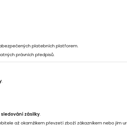
zabezpečených platebních platforem.
latných právních předpisů.
y
.
 sledování zásilky
.
řebitele až okamžikem převzetí zboží zákazníkem nebo jím 