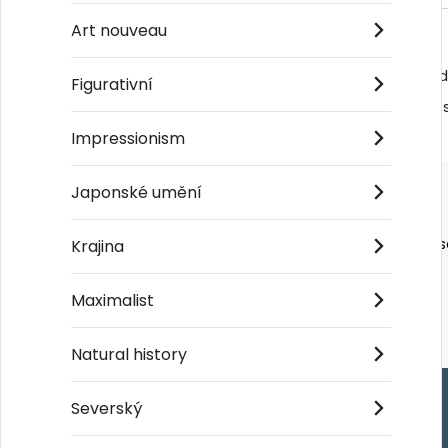
Art nouveau
📜 Rozhodné právo
Tyto podmínky se řídí
švédským právem
, aniž jsou
Figurativní
Nic v těchto podmínkách neomezuje zákonná práva sp
Impressionism
Japonské umění
Order s
Krajina
Maximalist
Natural history
Severský
Handla