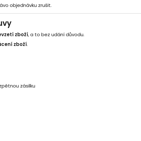
vo objednávku zrušit.
uvy
vzetí zboží
, a to bez udání důvodu.
ácení zboží
.
zpětnou zásilku