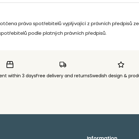
 dotčena práva spotřebitelů vyplývající z právních předpisů ze
otřebitelů podle platných právních předpisů.
ent within 3 days
Free delivery and returns
Swedish design & prod
Information