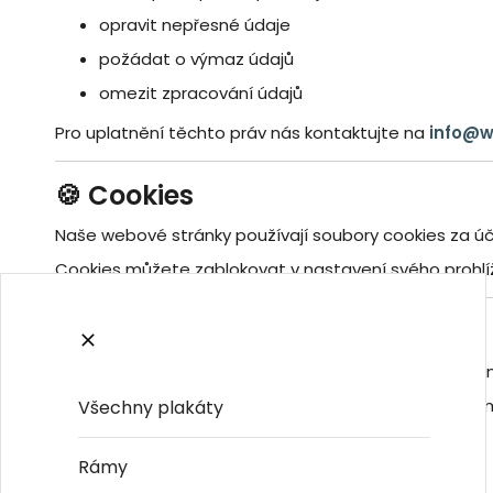
opravit nepřesné údaje
požádat o výmaz údajů
omezit zpracování údajů
Pro uplatnění těchto práv nás kontaktujte na
info@w
🍪 Cookies
Naše webové stránky používají soubory cookies za úč
Cookies můžete zablokovat v nastavení svého prohlí
⚖️ Řešení sporů
V případě sporu doporučujeme nejprve kontaktovat ná
Podle
nařízení EU č. 524/2013
poskytuje Evropská kom
Všechny plakáty
Platforma je dostupná zde:
Rámy
https://ec.europa.eu/consumers/odr