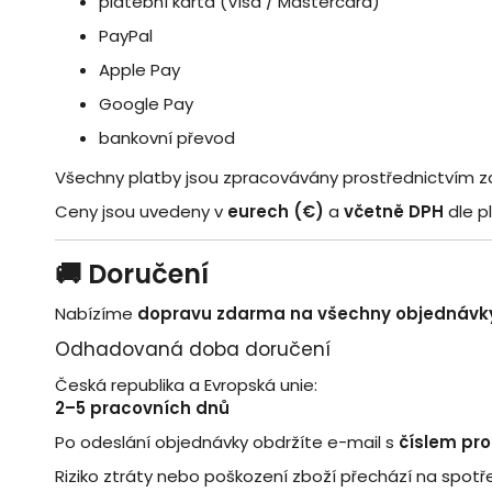
platební karta (Visa / Mastercard)
PayPal
Apple Pay
Google Pay
bankovní převod
Všechny platby jsou zpracovávány prostřednictvím 
Ceny jsou uvedeny v
eurech (€)
a
včetně DPH
dle p
🚚 Doručení
Nabízíme
dopravu zdarma na všechny objednávk
Odhadovaná doba doručení
Česká republika a Evropská unie:
2–5 pracovních dnů
Po odeslání objednávky obdržíte e-mail s
číslem pro
Riziko ztráty nebo poškození zboží přechází na spot