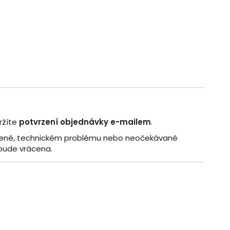
ržíte
potvrzení objednávky e-mailem
.
v ceně, technickém problému nebo neočekávané
bude vrácena.