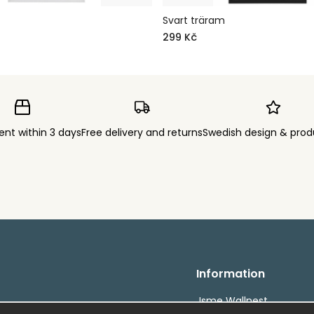
Svart träram
299 Kč
ent within 3 days
Free delivery and returns
Swedish design & prod
Information
Jsme Wallnest