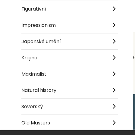
Figurativní
Mörk träram
Vit träram
299 Kč
299 Kč
Impressionism
Japonské umění
Order s
Krajina
Maximalist
Natural history
Severský
Handla
Old Masters
Kontakta oss