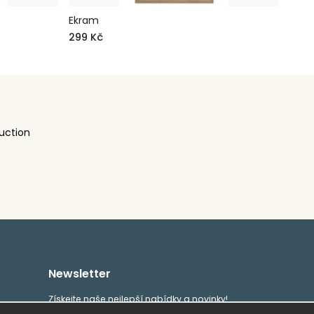
Ekram
299 Kč
uction
Newsletter
Získejte naše nejlepší nabídky a novinky!