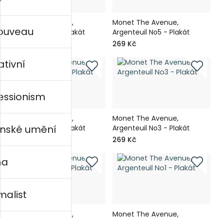
Monet The Avenue,
Monet The Avenue,
nouveau
Argenteuil No6 - Plakát
Argenteuil No5 - Plakát
269 Kč
269 Kč
ativní
essionism
Monet The Avenue,
Monet The Avenue,
nské umění
Argenteuil No4 - Plakát
Argenteuil No3 - Plakát
269 Kč
269 Kč
na
malist
Monet The Avenue,
Monet The Avenue,