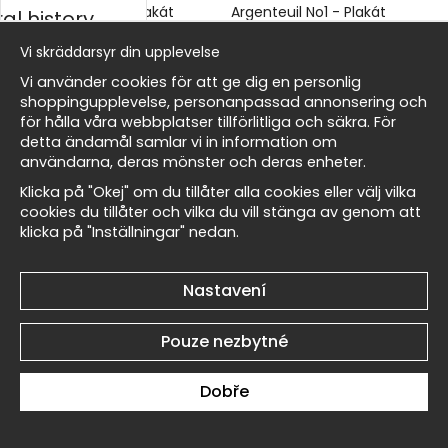
Argenteuil No2 - Plakát
Argenteuil No1 - Plakát
al history
269 Kč
269 Kč
Vi skräddarsyr din upplevelse
rský
Vi använder cookies för att ge dig en personlig
shoppingupplevelse, personanpassad annonsering och
för hålla våra webbplatser tillförlitliga och säkra. För
detta ändamål samlar vi in information om
Masters
användarna, deras mönster och deras enheter.
Monet The Lamp No6 -
Monet The Lamp No5 -
Klicka på "Okej" om du tillåter alla cookies eller välj vilka
Plakát
Plakát
cookies du tillåter och vilka du vill stänga av genom att
klicka på "Inställningar" nedan.
269 Kč
269 Kč
allnest
Nastavení
Pouze nezbytné
Monet The Lamp No4 -
Monet The Lamp No3 -
Dobře
Plakát
Plakát
269 Kč
269 Kč