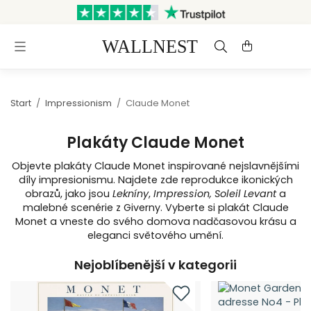
Odesláno do 3 pracovních dnů
Doprava a vrácení zdarma
Start
/
Impressionism
/
Claude Monet
Plakáty Claude Monet
Objevte plakáty Claude Monet inspirované nejslavnějšími
díly impresionismu. Najdete zde reprodukce ikonických
obrazů, jako jsou
Lekníny
,
Impression, Soleil Levant
a
malebné scenérie z Giverny. Vyberte si plakát Claude
Monet a vneste do svého domova nadčasovou krásu a
eleganci světového umění.
Nejoblíbenější v kategorii