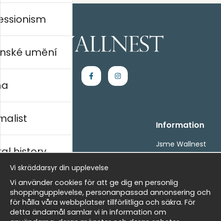
essionism
nské umění
na
malist
Handla
Information
Kontakta oss
Jsme Wallnest
al history
Villkor
FAQ
- Returer och återbetalningar
Vi skräddarsyr din upplevelse
- Leverans - enkelt, snabbt &amp; gratis
rský
Vi använder cookies för att ge dig en personlig
Om cookies
shoppingupplevelse, personanpassad annonsering och
Mina favoriter
för hålla våra webbplatser tillförlitliga och säkra. För
detta ändamål samlar vi in information om
Newsletter
Masters