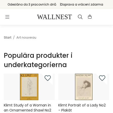
Odesláno do 3 pracovních dnů
Doprava a vrácení zdarma
Start
/
Art nouveau
Populära produkter i
underkategorierna
Klimt Study of a Woman in
Klimt Portrait of a Lady No2
an Ornamented Shawl No2
- Plakát