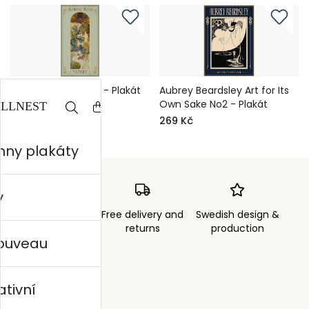
Mucha Nature No4 - Plakát
Aubrey Beardsley Art for Its
Own Sake No2 - Plakát
269 Kč
269 Kč
hny plakáty
y
Order sent within
Free delivery and
Swedish design &
3 days
returns
production
nouveau
ativní