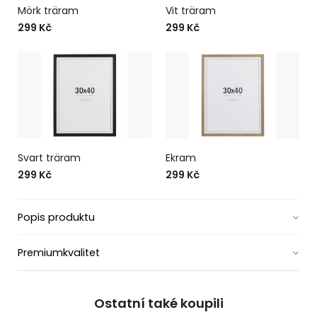
Mörk träram
Vit träram
299 Kč
299 Kč
Svart träram
Ekram
299 Kč
299 Kč
Popis produktu
Premiumkvalitet
Ostatní také koupili