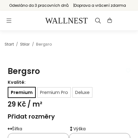
Odesláno do 3 pracovních dnů
Doprava a vrácení zdarma
Start
/
Stilar
/
Bergsro
Bergsro
Kvalité:
Premium
Premium Pro
Deluxe
29 Kč
/ m²
Přidat rozměry
Šířka
Výška