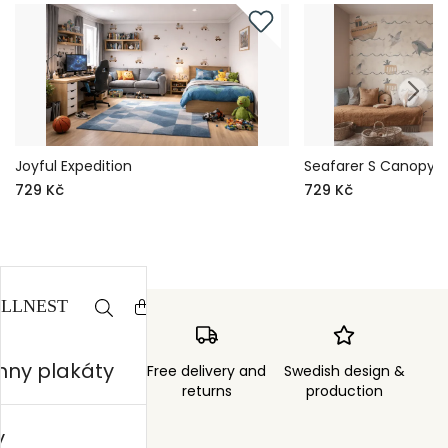
Joyful Expedition
Seafarer S Canopy
729 Kč
729 Kč
hny plakáty
Order sent within
Free delivery and
Swedish design &
3 days
returns
production
y