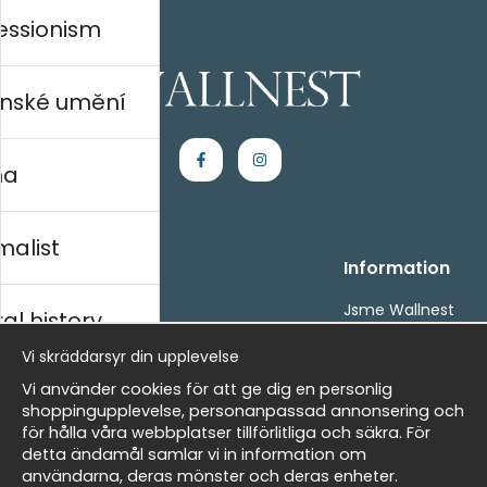
essionism
nské umění
na
malist
Handla
Information
Kontakta oss
Jsme Wallnest
al history
Villkor
FAQ
Vi skräddarsyr din upplevelse
- Returer och återbetalningar
- Leverans - enkelt, snabbt &amp; gratis
rský
Vi använder cookies för att ge dig en personlig
Om cookies
shoppingupplevelse, personanpassad annonsering och
Mina favoriter
för hålla våra webbplatser tillförlitliga och säkra. För
detta ändamål samlar vi in information om
Masters
Newsletter
användarna, deras mönster och deras enheter.