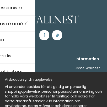
essionism
nské umění
na
malist
Handla
Information
Kontakta oss
Jsme Wallnest
al history
Villkor
FAQ
- Returer och återbetalningar
Vi skräddarsyr din upplevelse
- Leverans - enkelt, snabbt &amp; gratis
rský
Vi använder cookies för att ge dig en personlig
Om cookies
shoppingupplevelse, personanpassad annonsering och
Mina favoriter
för hålla våra webbplatser tillförlitliga och säkra. För
detta ändamål samlar vi in information om
Newsletter
Masters
användarna, deras mönster och deras enheter.