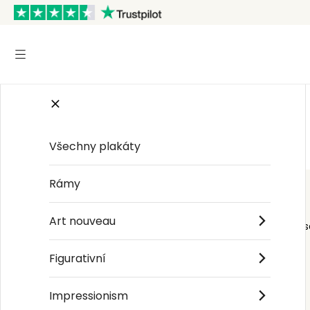
Start
/
Blokové vzory
Všechny plakáty
Rámy
Art nouveau
Order s
Figurativní
Impressionism