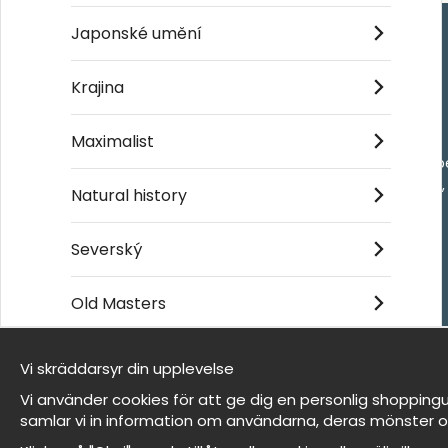
Japonské umění
Handla
Krajina
Kontakta oss
Maximalist
Villkor
- Returer och återb
- Leverans - enkelt
Natural history
Om cookies
Mina favoriter
Severský
Old Masters
Et harum quidem rerum facilis est et expedita
distinctio
Vi skräddarsyr din upplevelse
Jsme Wallnest
Vi använder cookies för att ge dig en personlig shoppingu
FAQ
samlar vi in information om användarna, deras mönster o