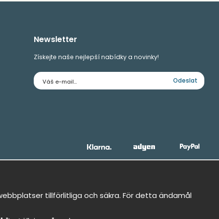
Newsletter
Získejte naše nejlepší nabídky a novinky!
E-
Odeslat
mailová
adresa
bbplatser tillförlitliga och säkra. För detta ändamål