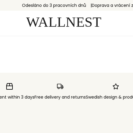
Odesláno do 3 pracovních dnů
Doprava a vrácení
ent within 3 days
Free delivery and returns
Swedish design & prod