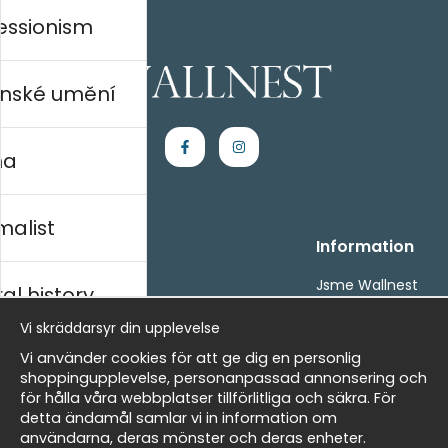
essionism
nské umění
na
malist
Handla
Information
Kontakta oss
Jsme Wallnest
al history
Villkor
FAQ
Vi skräddarsyr din upplevelse
- Returer och återbetalningar
- Leverans - enkelt, snabbt &amp; gratis
rský
Vi använder cookies för att ge dig en personlig
Om cookies
shoppingupplevelse, personanpassad annonsering och
Mina favoriter
för hålla våra webbplatser tillförlitliga och säkra. För
detta ändamål samlar vi in information om
Masters
Newsletter
användarna, deras mönster och deras enheter.