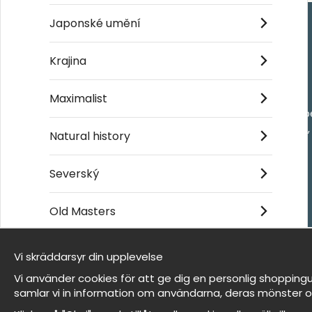
Japonské umění
Handla
Krajina
Kontakta oss
Maximalist
Villkor
- Returer och återb
- Leverans - enkelt
Natural history
Om cookies
Mina favoriter
Severský
Old Masters
Et harum quidem rerum facilis est et expedita
distinctio
Vi skräddarsyr din upplevelse
Jsme Wallnest
Vi använder cookies för att ge dig en personlig shoppingu
FAQ
samlar vi in information om användarna, deras mönster o