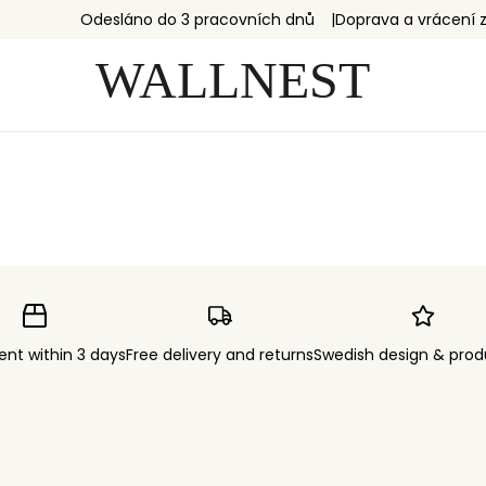
Odesláno do 3 pracovních dnů
Doprava a vrácení
ent within 3 days
Free delivery and returns
Swedish design & prod