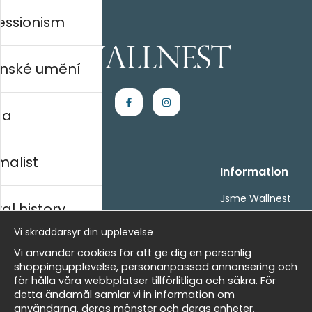
essionism
nské umění
na
malist
Handla
Information
Kontakta oss
Jsme Wallnest
al history
Villkor
FAQ
- Returer och återbetalningar
Vi skräddarsyr din upplevelse
- Leverans - enkelt, snabbt &amp; gratis
rský
Vi använder cookies för att ge dig en personlig
Om cookies
shoppingupplevelse, personanpassad annonsering och
Mina favoriter
för hålla våra webbplatser tillförlitliga och säkra. För
detta ändamål samlar vi in information om
Newsletter
Masters
användarna, deras mönster och deras enheter.