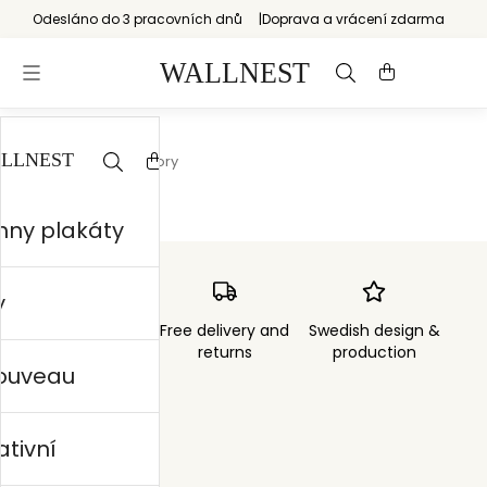
Odesláno do 3 pracovních dnů
Doprava a vrácení zdarma
Start
/
Fantazijní vzory
hny plakáty
y
Order sent within
Free delivery and
Swedish design &
3 days
returns
production
nouveau
ativní