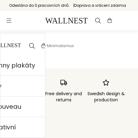
Odesláno do 3 pracovních dnů
Doprava a vrácení zdarma
Start
/
Geometrický Minimalismus
hny plakáty
y
Order sent within
Free delivery and
Swedish design &
3 days
returns
production
nouveau
ativní