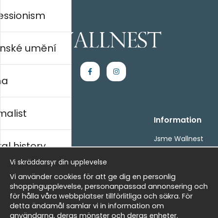
essionism
nské umění
na
malist
Handla
Information
Kontakta oss
Jsme Wallnest
al history
Villkor
FAQ
- Returer och återbetalningar
Vi skräddarsyr din upplevelse
- Leverans - enkelt, snabbt &amp; gratis
rský
Vi använder cookies för att ge dig en personlig
Om cookies
shoppingupplevelse, personanpassad annonsering och
Mina favoriter
för hålla våra webbplatser tillförlitliga och säkra. För
detta ändamål samlar vi in information om
Newsletter
Masters
användarna, deras mönster och deras enheter.