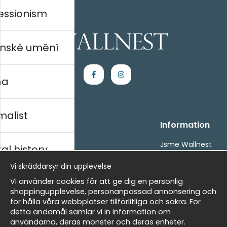
essionism
nské umění
na
malist
Handla
Information
Kontakta oss
Jsme Wallnest
al history
Villkor
FAQ
Vi skräddarsyr din upplevelse
- Returer och återbetalningar
- Leverans - enkelt, snabbt &amp; gratis
rský
Vi använder cookies för att ge dig en personlig
Om cookies
shoppingupplevelse, personanpassad annonsering och
Mina favoriter
för hålla våra webbplatser tillförlitliga och säkra. För
detta ändamål samlar vi in information om
Masters
Newsletter
användarna, deras mönster och deras enheter.