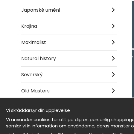
Japonské umění
Handla
Krajina
Kontakta oss
Maximalist
Villkor
- Returer och återb
- Leverans - enkelt
Natural history
Om cookies
Mina favoriter
Severský
Old Masters
Et harum quidem rerum facilis est et expedita
distinctio
Vi skräddarsyr din upplevelse
Jsme Wallnest
Vi använder cookies för att ge dig en personlig shoppingu
FAQ
samlar vi in information om användarna, deras mönster o