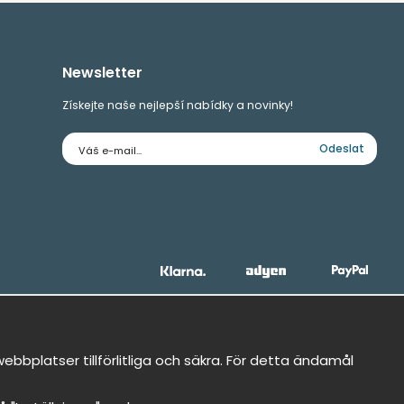
Newsletter
Získejte naše nejlepší nabídky a novinky!
E-
Odeslat
mailová
adresa
bbplatser tillförlitliga och säkra. För detta ändamål