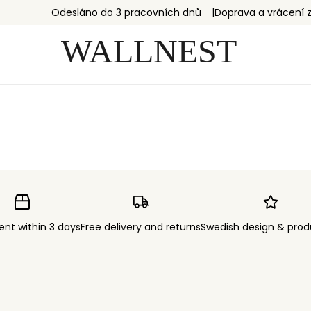
Odesláno do 3 pracovních dnů
Doprava a vrácení
ent within 3 days
Free delivery and returns
Swedish design & prod