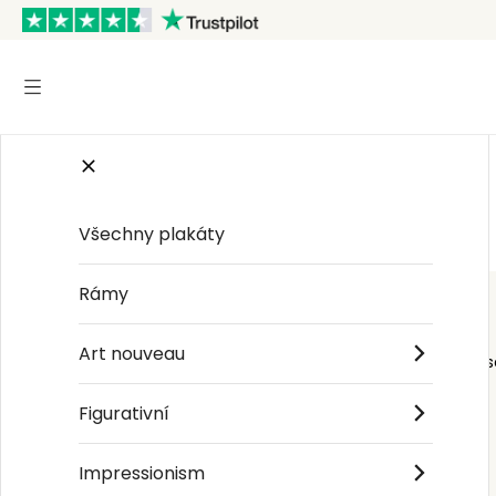
Start
/
Grunge Texture Yellow
Všechny plakáty
Rámy
Art nouveau
Order s
Figurativní
Impressionism