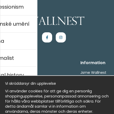
essionism
nské umění
na
malist
Handla
Information
Kontakta oss
Jsme Wallnest
al history
Villkor
FAQ
Vi skräddarsyr din upplevelse
- Returer och återbetalningar
- Leverans - enkelt, snabbt &amp; gratis
rský
Vi använder cookies för att ge dig en personlig
Om cookies
shoppingupplevelse, personanpassad annonsering och
Mina favoriter
för hålla våra webbplatser tillförlitliga och säkra. För
detta ändamål samlar vi in information om
Masters
Newsletter
användarna, deras mönster och deras enheter.