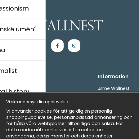
essionism
nské umění
na
malist
Handla
Information
Kontakta oss
Jsme Wallnest
al history
Villkor
FAQ
Vi skräddarsyr din upplevelse
- Returer och återbetalningar
- Leverans - enkelt, snabbt &amp; gratis
rský
Vi använder cookies för att ge dig en personlig
Om cookies
shoppingupplevelse, personanpassad annonsering och
Mina favoriter
för hålla våra webbplatser tillförlitliga och säkra. För
detta ändamål samlar vi in information om
Masters
Newsletter
användarna, deras mönster och deras enheter.