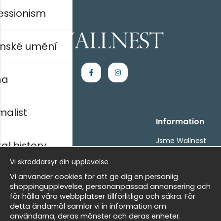
essionism
nské umění
na
malist
Handla
Information
Kontakta oss
Jsme Wallnest
al history
Villkor
FAQ
Vi skräddarsyr din upplevelse
- Returer och återbetalningar
- Leverans - enkelt, snabbt &amp; gratis
rský
Vi använder cookies för att ge dig en personlig
Om cookies
shoppingupplevelse, personanpassad annonsering och
Mina favoriter
för hålla våra webbplatser tillförlitliga och säkra. För
detta ändamål samlar vi in information om
Masters
Newsletter
användarna, deras mönster och deras enheter.