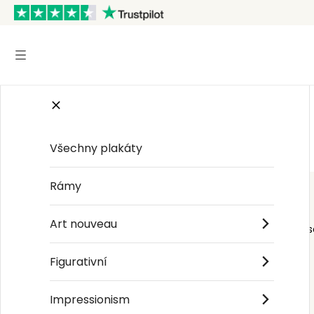
Start
/
Retro 80. let
Všechny plakáty
Rámy
Art nouveau
Order s
Figurativní
Impressionism