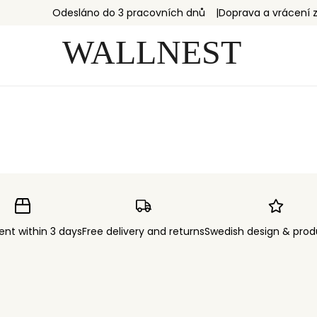
Odesláno do 3 pracovních dnů
Doprava a vrácení
ent within 3 days
Free delivery and returns
Swedish design & prod