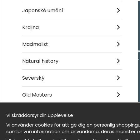
Japonské umění
Handla
Krajina
Kontakta oss
Maximalist
Villkor
- Returer och återb
- Leverans - enkelt
Natural history
Om cookies
Mina favoriter
Severský
Old Masters
Et harum quidem rerum facilis est et expedita
distinctio
Vi skräddarsyr din upplevelse
Jsme Wallnest
Vi använder cookies för att ge dig en personlig shoppingu
FAQ
samlar vi in information om användarna, deras mönster o