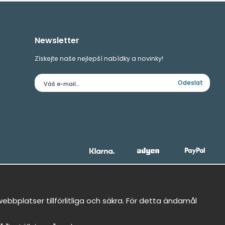
Newsletter
Získejte naše nejlepší nabídky a novinky!
E-
Odeslat
mailová
adresa
bbplatser tillförlitliga och säkra. För detta ändamål