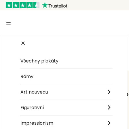
Start
/
Summer Aesthetic
Všechny plakáty
Rámy
Art nouveau
Order s
Figurativní
Impressionism