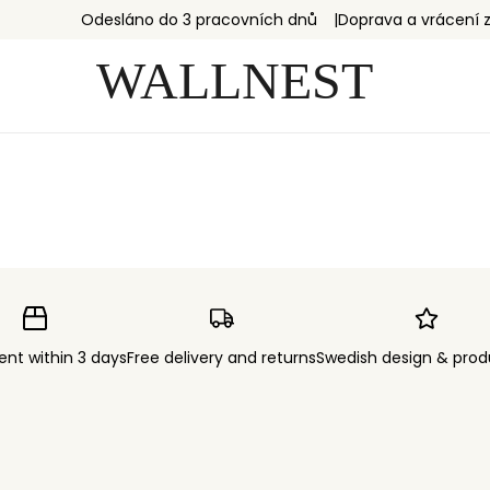
Odesláno do 3 pracovních dnů
Doprava a vrácení
ent within 3 days
Free delivery and returns
Swedish design & prod