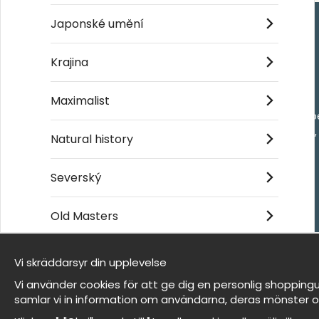
Japonské umění
Handla
Krajina
Kontakta oss
Maximalist
Villkor
- Returer och återb
- Leverans - enkelt
Natural history
Om cookies
Mina favoriter
Severský
Old Masters
Et harum quidem rerum facilis est et expedita
distinctio
Vi skräddarsyr din upplevelse
Jsme Wallnest
Vi använder cookies för att ge dig en personlig shoppingu
FAQ
samlar vi in information om användarna, deras mönster o