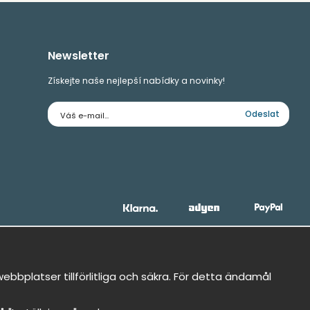
Newsletter
Získejte naše nejlepší nabídky a novinky!
E-
Odeslat
mailová
adresa
bbplatser tillförlitliga och säkra. För detta ändamål