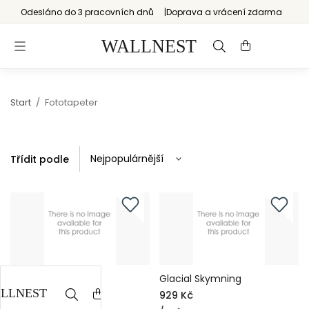
Odesláno do 3 pracovních dnů
Doprava a vrácení zdarma
Start
/
Fototapeter
Třídit podle
egentapet
Glacial Skymning
729 Kč
929 Kč