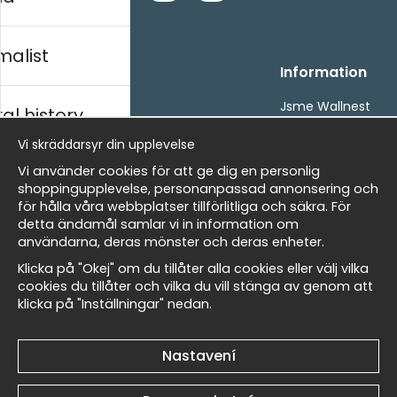
malist
Handla
Information
Kontakta oss
Jsme Wallnest
al history
Villkor
FAQ
Vi skräddarsyr din upplevelse
- Returer och återbetalningar
- Leverans - enkelt, snabbt &amp; gratis
rský
Vi använder cookies för att ge dig en personlig
Om cookies
shoppingupplevelse, personanpassad annonsering och
Mina favoriter
för hålla våra webbplatser tillförlitliga och säkra. För
detta ändamål samlar vi in information om
Masters
Newsletter
användarna, deras mönster och deras enheter.
Získejte naše nejlepší nabídky a novinky!
Klicka på "Okej" om du tillåter alla cookies eller välj vilka
cookies du tillåter och vilka du vill stänga av genom att
E-
klicka på "Inställningar" nedan.
allnest
Odeslat
mailová
adresa
Nastavení
Et harum quidem rerum facilis est et expedita