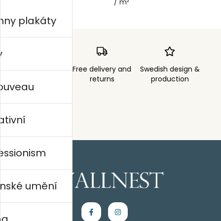
/ m²
/ m²
hny plakáty
y
Order sent within
Free delivery and
Swedish design &
3 days
returns
production
nouveau
ativní
essionism
nské umění
na