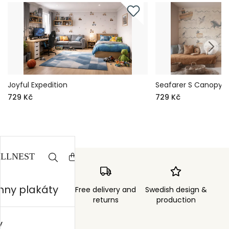
Joyful Expedition
Seafarer S Canopy
729 Kč
729 Kč
hny plakáty
Order sent within
Free delivery and
Swedish design &
3 days
returns
production
y