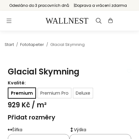
Odesláno do 3 pracovních dnů
Doprava a vrácení zdarma
Start
/
Fototapeter
/
Glacial Skymning
Glacial Skymning
Kvalité:
Premium
Premium Pro
Deluxe
929 Kč
/ m²
Přidat rozměry
Šířka
Výška