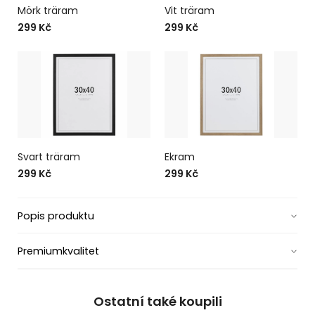
Mörk träram
Vit träram
299 Kč
299 Kč
Svart träram
Ekram
299 Kč
299 Kč
Popis produktu
Premiumkvalitet
Ostatní také koupili