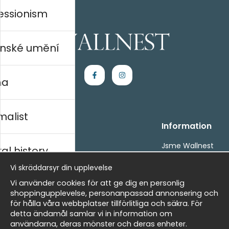
essionism
nské umění
na
malist
Handla
Information
Kontakta oss
Jsme Wallnest
al history
Villkor
FAQ
Vi skräddarsyr din upplevelse
- Returer och återbetalningar
- Leverans - enkelt, snabbt &amp; gratis
rský
Vi använder cookies för att ge dig en personlig
Om cookies
shoppingupplevelse, personanpassad annonsering och
Mina favoriter
för hålla våra webbplatser tillförlitliga och säkra. För
detta ändamål samlar vi in information om
Masters
Newsletter
användarna, deras mönster och deras enheter.