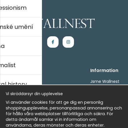
essionism
nské umění
na
malist
Handla
Information
Kontakta oss
Jsme Wallnest
al history
Villkor
FAQ
Vi skräddarsyr din upplevelse
- Returer och återbetalningar
- Leverans - enkelt, snabbt &amp; gratis
rský
Vi använder cookies för att ge dig en personlig
Om cookies
shoppingupplevelse, personanpassad annonsering och
Mina favoriter
för hålla våra webbplatser tillförlitliga och säkra. För
detta ändamål samlar vi in information om
Masters
Newsletter
användarna, deras mönster och deras enheter.