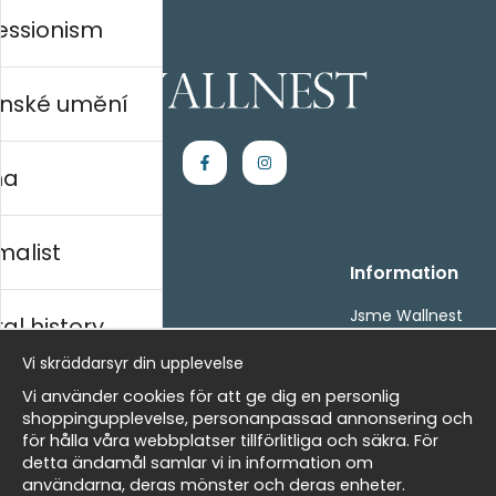
essionism
nské umění
na
malist
Handla
Information
Kontakta oss
Jsme Wallnest
al history
Villkor
FAQ
Vi skräddarsyr din upplevelse
- Returer och återbetalningar
- Leverans - enkelt, snabbt &amp; gratis
rský
Vi använder cookies för att ge dig en personlig
Om cookies
shoppingupplevelse, personanpassad annonsering och
Mina favoriter
för hålla våra webbplatser tillförlitliga och säkra. För
detta ändamål samlar vi in information om
Masters
Newsletter
användarna, deras mönster och deras enheter.