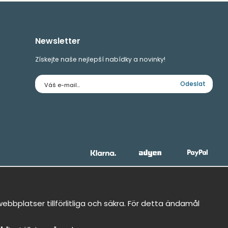
Newsletter
Získejte naše nejlepší nabídky a novinky!
E-
Odeslat
mailová
adresa
bbplatser tillförlitliga och säkra. För detta ändamål