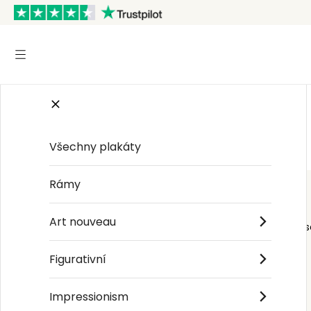
Start
/
Figurativní
/
John William Waterhouse
Všechny plakáty
Rámy
Art nouveau
Order s
Figurativní
Impressionism