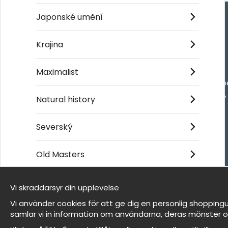
Japonské umění
Handla
Krajina
Kontakta oss
Maximalist
Villkor
- Returer och återb
- Leverans - enkelt
Natural history
Om cookies
Mina favoriter
Severský
Old Masters
Et harum quidem rerum facilis est et expedita
distinctio
Vi skräddarsyr din upplevelse
Jsme Wallnest
Vi använder cookies för att ge dig en personlig shoppingu
FAQ
samlar vi in information om användarna, deras mönster o