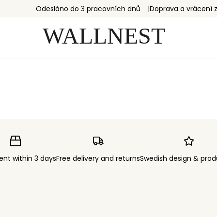
Odesláno do 3 pracovních dnů
Doprava a vrácení
ent within 3 days
Free delivery and returns
Swedish design & prod