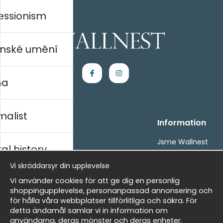
essionism
nské umění
na
malist
Handla
Information
Kontakta oss
Jsme Wallnest
al history
Villkor
FAQ
- Returer och återbetalningar
Vi skräddarsyr din upplevelse
- Leverans - enkelt, snabbt &amp; gratis
rský
Vi använder cookies för att ge dig en personlig
Om cookies
shoppingupplevelse, personanpassad annonsering och
Mina favoriter
för hålla våra webbplatser tillförlitliga och säkra. För
detta ändamål samlar vi in information om
Newsletter
Masters
användarna, deras mönster och deras enheter.