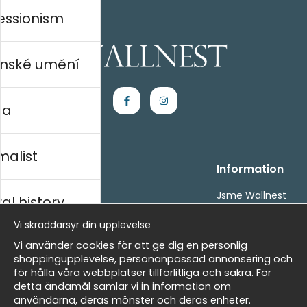
essionism
nské umění
na
malist
Handla
Information
Kontakta oss
Jsme Wallnest
al history
Villkor
FAQ
Vi skräddarsyr din upplevelse
- Returer och återbetalningar
- Leverans - enkelt, snabbt &amp; gratis
rský
Vi använder cookies för att ge dig en personlig
Om cookies
shoppingupplevelse, personanpassad annonsering och
Mina favoriter
för hålla våra webbplatser tillförlitliga och säkra. För
detta ändamål samlar vi in information om
Masters
Newsletter
användarna, deras mönster och deras enheter.