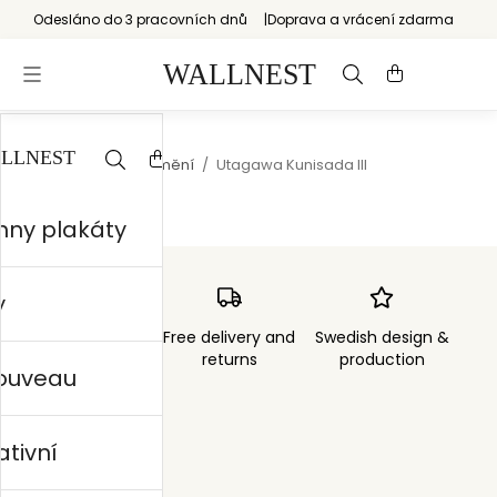
Odesláno do 3 pracovních dnů
Doprava a vrácení zdarma
Start
/
Japonské umění
/
Utagawa Kunisada III
hny plakáty
y
Order sent within
Free delivery and
Swedish design &
3 days
returns
production
nouveau
ativní