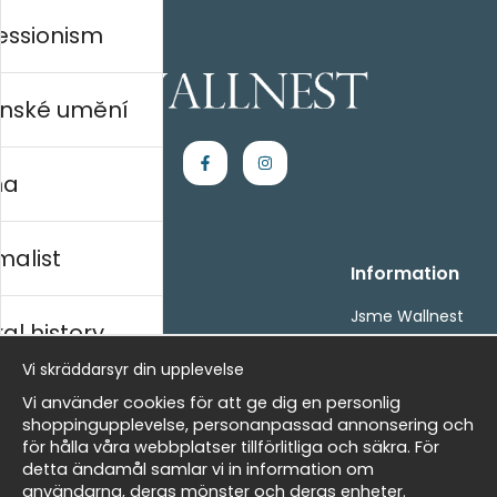
essionism
nské umění
na
malist
Handla
Information
Kontakta oss
Jsme Wallnest
al history
Villkor
FAQ
- Returer och återbetalningar
Vi skräddarsyr din upplevelse
- Leverans - enkelt, snabbt &amp; gratis
rský
Vi använder cookies för att ge dig en personlig
Om cookies
shoppingupplevelse, personanpassad annonsering och
Mina favoriter
för hålla våra webbplatser tillförlitliga och säkra. För
detta ändamål samlar vi in information om
Newsletter
Masters
användarna, deras mönster och deras enheter.