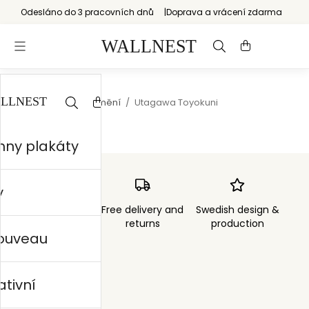
Odesláno do 3 pracovních dnů
Doprava a vrácení zdarma
Start
/
Japonské umění
/
Utagawa Toyokuni
hny plakáty
y
Order sent within
Free delivery and
Swedish design &
3 days
returns
production
nouveau
ativní