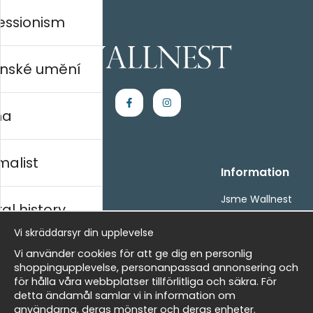
essionism
nské umění
na
malist
Handla
Information
Kontakta oss
Jsme Wallnest
al history
Villkor
FAQ
- Returer och återbetalningar
Vi skräddarsyr din upplevelse
- Leverans - enkelt, snabbt &amp; gratis
rský
Vi använder cookies för att ge dig en personlig
Om cookies
shoppingupplevelse, personanpassad annonsering och
Mina favoriter
för hålla våra webbplatser tillförlitliga och säkra. För
detta ändamål samlar vi in information om
Newsletter
Masters
användarna, deras mönster och deras enheter.