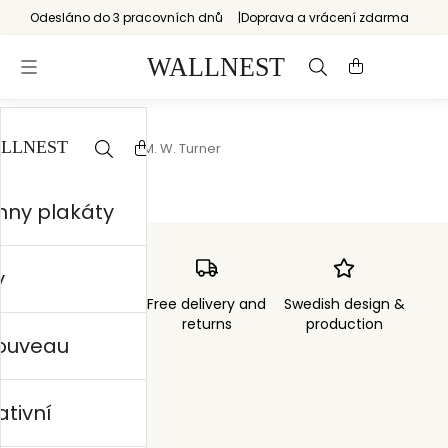
Odesláno do 3 pracovních dnů
Doprava a vrácení zdarma
Start
/
Krajina
/
J. M. W. Turner
hny plakáty
y
Order sent within
Free delivery and
Swedish design &
3 days
returns
production
nouveau
ativní