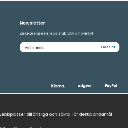
Newsletter
Získejte naše nejlepší nabídky a novinky!
E-
Odeslat
mailová
adresa
bbplatser tillförlitliga och säkra. För detta ändamål