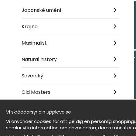
Japonské umění
Handla
Krajina
Kontakta oss
Maximalist
Villkor
- Returer och återb
- Leverans - enkelt
Natural history
Om cookies
Mina favoriter
Severský
Old Masters
Et harum quidem rerum facilis est et expedita
distinctio
Vi skräddarsyr din upplevelse
Jsme Wallnest
Vi använder cookies för att ge dig en personlig shoppingu
FAQ
samlar vi in information om användarna, deras mönster o