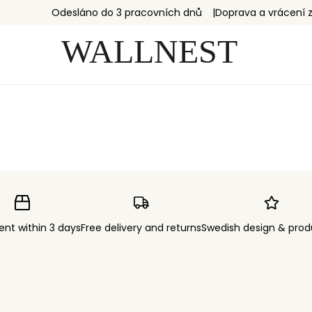
Odesláno do 3 pracovních dnů
Doprava a vrácení
ent within 3 days
Free delivery and returns
Swedish design & prod