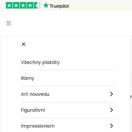
Start
/
Maximalist
/
Félix Vallotton
Všechny plakáty
Rámy
Art nouveau
Order s
Figurativní
Impressionism