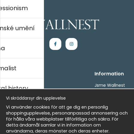
essionism
nské umění
na
malist
Handla
Information
Kontakta oss
Jsme Wallnest
al history
Villkor
FAQ
Vi skräddarsyr din upplevelse
- Returer och återbetalningar
- Leverans - enkelt, snabbt &amp; gratis
rský
Vi använder cookies för att ge dig en personlig
Om cookies
shoppingupplevelse, personanpassad annonsering och
Mina favoriter
för hålla våra webbplatser tillförlitliga och säkra. För
detta ändamål samlar vi in information om
Masters
Newsletter
användarna, deras mönster och deras enheter.