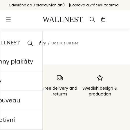
Odesláno do 3 pracovních dnů
Doprava a vrácení zdarma
Start
/
Natural history
/
Basilius Besler
hny plakáty
y
Order sent within
Free delivery and
Swedish design &
3 days
returns
production
nouveau
ativní