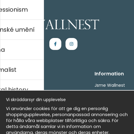
essionism
nské umění
na
malist
Handla
Information
Kontakta oss
Jsme Wallnest
al history
Villkor
FAQ
- Returer och återbetalningar
Vi skräddarsyr din upplevelse
- Leverans - enkelt, snabbt &amp; gratis
rský
Vi använder cookies för att ge dig en personlig
Om cookies
shoppingupplevelse, personanpassad annonsering och
Mina favoriter
för hålla våra webbplatser tillförlitliga och säkra. För
detta ändamål samlar vi in information om
Newsletter
Masters
användarna, deras mönster och deras enheter.