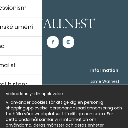
essionism
nské umění
na
malist
Handla
Information
Kontakta oss
Jsme Wallnest
al history
Villkor
FAQ
Vi skräddarsyr din upplevelse
- Returer och återbetalningar
- Leverans - enkelt, snabbt &amp; gratis
rský
Vi använder cookies för att ge dig en personlig
Om cookies
shoppingupplevelse, personanpassad annonsering och
Mina favoriter
för hålla våra webbplatser tillförlitliga och säkra. För
detta ändamål samlar vi in information om
Masters
Newsletter
användarna, deras mönster och deras enheter.