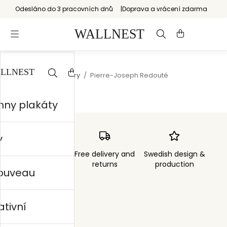
Odesláno do 3 pracovních dnů
Doprava a vrácení zdarma
Start
/
Natural history
/
Pierre-Joseph Redouté
hny plakáty
y
Order sent within
Free delivery and
Swedish design &
3 days
returns
production
nouveau
ativní