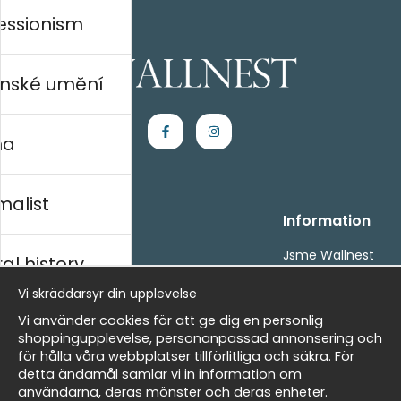
essionism
nské umění
na
malist
Handla
Information
Kontakta oss
Jsme Wallnest
al history
Villkor
FAQ
Vi skräddarsyr din upplevelse
- Returer och återbetalningar
- Leverans - enkelt, snabbt &amp; gratis
rský
Vi använder cookies för att ge dig en personlig
Om cookies
shoppingupplevelse, personanpassad annonsering och
Mina favoriter
för hålla våra webbplatser tillförlitliga och säkra. För
detta ändamål samlar vi in information om
Masters
Newsletter
användarna, deras mönster och deras enheter.