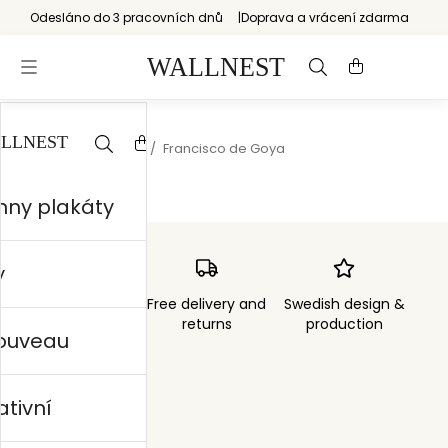
Odesláno do 3 pracovních dnů
Doprava a vrácení zdarma
Start
/
Old Masters
/
Francisco de Goya
hny plakáty
y
Order sent within
Free delivery and
Swedish design &
3 days
returns
production
nouveau
ativní