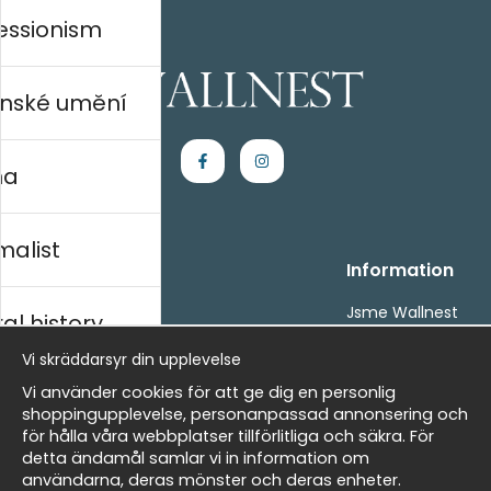
essionism
nské umění
na
malist
Handla
Information
Kontakta oss
Jsme Wallnest
al history
Villkor
FAQ
Vi skräddarsyr din upplevelse
- Returer och återbetalningar
- Leverans - enkelt, snabbt &amp; gratis
rský
Vi använder cookies för att ge dig en personlig
Om cookies
shoppingupplevelse, personanpassad annonsering och
Mina favoriter
för hålla våra webbplatser tillförlitliga och säkra. För
detta ändamål samlar vi in information om
Masters
Newsletter
användarna, deras mönster och deras enheter.