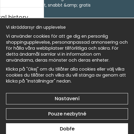
- Leverans - enkelt, snabbt &amp; gratis
Om cookies
al history
Mina favoriter
Vi skräddarsyr din upplevelse
Newsletter
rský
Vi använder cookies för att ge dig en personlig
Získejte naše nejlepší nabídky a novinky!
shoppingupplevelse, personanpassad annonsering och
för hålla våra webbplatser tillförlitliga och säkra. För
E-
Odeslat
detta ändamål samlar vi in information om
Masters
mailová
användarna, deras mönster och deras enheter.
adresa
Klicka på "Okej" om du tillåter alla cookies eller välj vilka
cookies du tillåter och vilka du vill stänga av genom att
klicka på "Inställningar" nedan.
allnest
Et harum quidem rerum facilis est et expedita
distinctio
Nastavení
Pouze nezbytné
Dobře