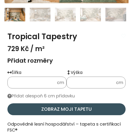
Tropical Tapestry
729 Kč
/ m²
Přidat rozměry
Šířka
Výška
cm
cm
Přidat alespoň 6 cm přídavku
ZOBRAZ MOJI TAPETU
Odpovědné lesní hospodářství – tapeta s certifikací
FSC®