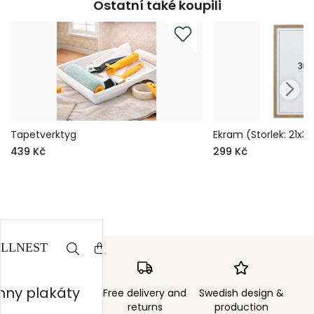
Ostatní také koupili
Tapetverktyg
Ekram (Storlek: 21x3
439 Kč
299 Kč
hny plakáty
Order sent within
Free delivery and
Swedish design &
3 days
returns
production