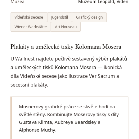
Muzea
Muzeum Leopold, Vídeň
Vídeňská secese
Jugendstil
Grafický design
Wiener Werkstätte
Art Nouveau
Plakáty a umělecké tisky Kolomana Mosera
U Wallnest najdete pečlivě sestavený výběr
plakátů
a uměleckých tisků Kolomana Mosera
— ikonická
díla Vídeňské secese jako ilustrace Ver Sacrum a
secessní plakáty.
Mosnerovy grafické práce se skvěle hodí na
světlé stěny. Kombinujte Moserovy tisky s díly
Gustava Klimta
,
Aubreye Beardsley
a
Alphonse Muchy
.