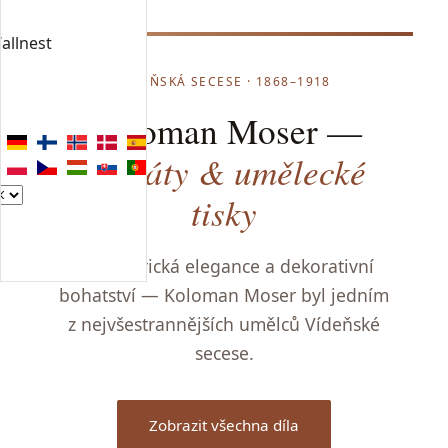
allnest
VÍDEŇSKÁ SECESE · 1868–1918
Koloman Moser —
plakáty & umělecké
tisky
Geometrická elegance a dekorativní
bohatství — Koloman Moser byl jedním
z nejvšestrannějších umělců Vídeňské
secese.
Zobrazit všechna díla