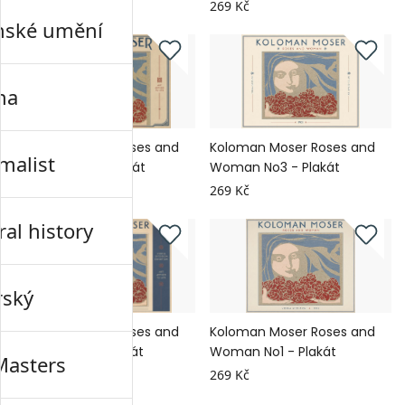
269 Kč
269 Kč
nské umění
na
Koloman Moser Roses and
Koloman Moser Roses and
malist
Woman No4 - Plakát
Woman No3 - Plakát
269 Kč
269 Kč
al history
rský
Koloman Moser Roses and
Koloman Moser Roses and
Woman No2 - Plakát
Woman No1 - Plakát
Masters
269 Kč
269 Kč