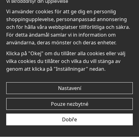
Vi skräddarsyr din upplevelse
Kontakta oss
Jsme Wallnest
Villkor
FAQ
Vi använder cookies för att ge dig en personlig
- Returer och återbetalningar
shoppingupplevelse, personanpassad annonsering
- Leverans - enkelt, snabbt &amp; gratis
och för hålla våra webbplatser tillförlitliga och säkra.
Om cookies
För detta ändamål samlar vi in information om
Mina favoriter
användarna, deras mönster och deras enheter.
Newsletter
Klicka på "Okej" om du tillåter alla cookies eller välj
Získejte naše nejlepší nabídky a novinky!
vilka cookies du tillåter och vilka du vill stänga av
genom att klicka på "Inställningar" nedan.
E-
Odeslat
mailová
Nastavení
adresa
Pouze nezbytné
Et harum quidem rerum facilis est et expedita
distinctio
Dobře