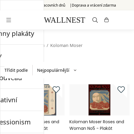
Odesláno do 3 pracovních dnů
Doprava a vrácení zdarma
hny plakáty
Start
/
Art nouveau
/
Koloman Moser
y
Třídit podle
nouveau
ativní
essionism
Koloman Moser Roses and
Koloman Moser Roses and
Woman No6 - Plakát
Woman No5 - Plakát