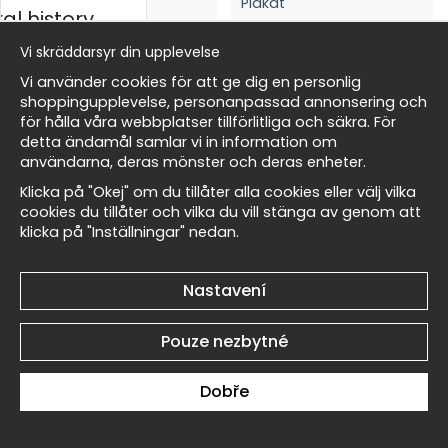
al history
Vi skräddarsyr din upplevelse
Paul Gauguin Arearea
Paul Gauguin Arearea
rský
Vi använder cookies för att ge dig en personlig
(Joyfulness) No5 - Plakát
(Joyfulness) No4 - Plakát
shoppingupplevelse, personanpassad annonsering och
269 Kč
269 Kč
för hålla våra webbplatser tillförlitliga och säkra. För
detta ändamål samlar vi in information om
Masters
användarna, deras mönster och deras enheter.
Klicka på "Okej" om du tillåter alla cookies eller välj vilka
cookies du tillåter och vilka du vill stänga av genom att
klicka på "Inställningar" nedan.
allnest
Paul Gauguin Arearea
Paul Gauguin Arearea
Nastavení
(Joyfulness) No3 - Plakát
(Joyfulness) No2 - Plakát
269 Kč
269 Kč
Pouze nezbytné
Dobře