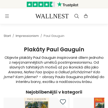
Odesláno do 3 pracovních dnů
Doprava a vrácení zdarma
Start
/
Impressionism
/
Paul Gauguin
Plakáty Paul Gauguin
Objevte plakáty Paul Gauguin inspirované dílem jednoho
z nejvýznamnějších umělců postimpresionismu. Od
slavných tahitských motivů až po ikonická díla jako
Arearea
,
Nafea Faa Ipoipo
a
Odkud přicházíme? Kdo
jsme? Kam jdeme?
– obrazy Paula Gauguina přinášejí do
interiéru barvy, exotiku a nadčasovou krásu.
Nejoblíbenější v kategorii