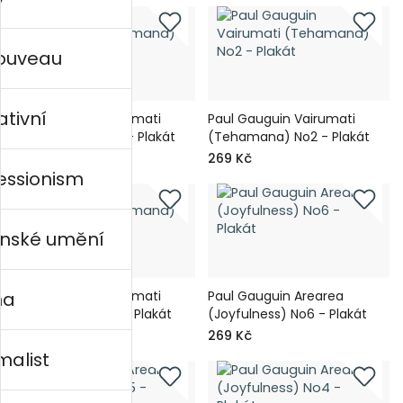
nouveau
ativní
Paul Gauguin Vairumati
Paul Gauguin Vairumati
(Tehamana) No3 - Plakát
(Tehamana) No2 - Plakát
269 Kč
269 Kč
essionism
nské umění
Paul Gauguin Vairumati
Paul Gauguin Arearea
na
(Tehamana) No1 - Plakát
(Joyfulness) No6 - Plakát
269 Kč
269 Kč
malist