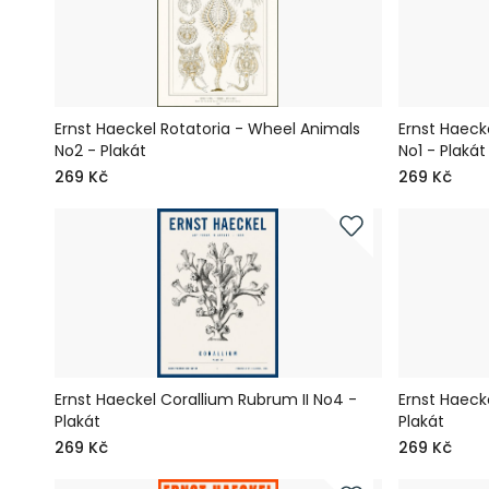
Ernst Haeckel Rotatoria - Wheel Animals
Ernst Haeck
No2 - Plakát
No1 - Plakát
269 Kč
269 Kč
Ernst Haeckel Corallium Rubrum II No4 -
Ernst Haeck
Plakát
Plakát
269 Kč
269 Kč