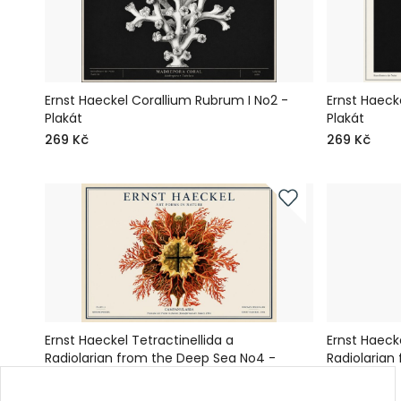
Ernst Haeckel Corallium Rubrum I No2 -
Ernst Haeck
Plakát
Plakát
269 Kč
269 Kč
Ernst Haeckel Tetractinellida a
Ernst Haecke
Radiolarian from the Deep Sea No4 -
Radiolarian
Plakát
Plakát
269 Kč
269 Kč