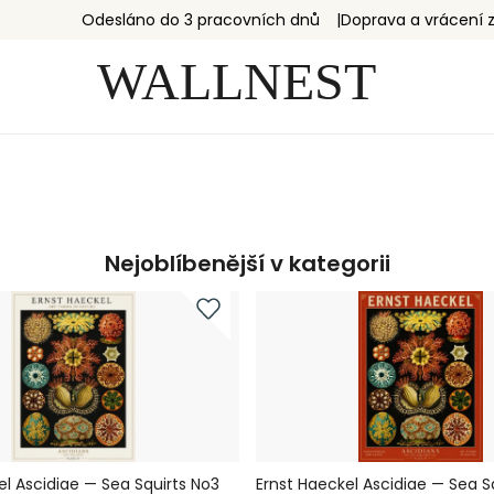
Odesláno do 3 pracovních dnů
Doprava a vrácení
Nejoblíbenější v kategorii
el Ascidiae — Sea Squirts No3
Ernst Haeckel Ascidiae — Sea S