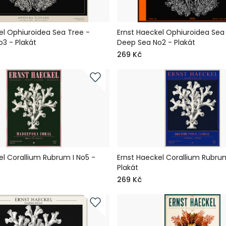
el Ophiuroidea Sea Tree -
Ernst Haeckel Ophiuroidea Sea
3 - Plakát
Deep Sea No2 - Plakát
269 Kč
el Corallium Rubrum I No5 -
Ernst Haeckel Corallium Rubrum
Plakát
269 Kč