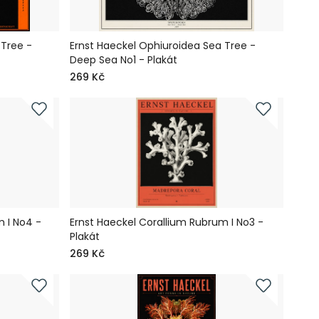
 Tree -
Ernst Haeckel Ophiuroidea Sea Tree -
Deep Sea No1 - Plakát
269 Kč
 I No4 -
Ernst Haeckel Corallium Rubrum I No3 -
Plakát
269 Kč