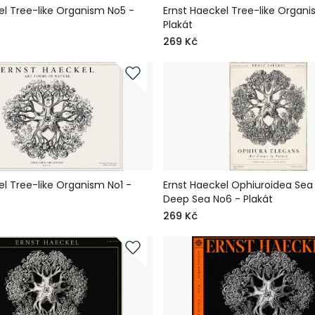
el Tree-like Organism No5 -
Ernst Haeckel Tree-like Organ
Plakát
269 Kč
el Tree-like Organism No1 -
Ernst Haeckel Ophiuroidea Sea
Deep Sea No6 - Plakát
269 Kč