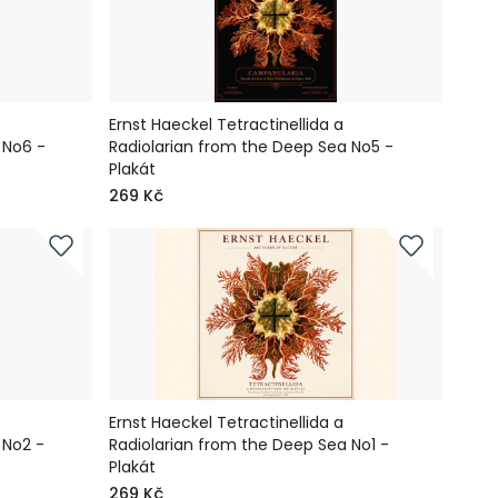
Ernst Haeckel Tetractinellida a
 No6 -
Radiolarian from the Deep Sea No5 -
Plakát
269 Kč
Ernst Haeckel Tetractinellida a
 No2 -
Radiolarian from the Deep Sea No1 -
Plakát
269 Kč