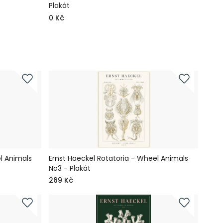
Plakát
Plaká
0 Kč
0 Kč
l Animals
Ernst Haeckel Rotatoria - Wheel Animals
No3 - Plakát
269 Kč