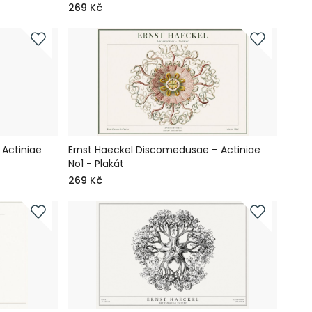
269 Kč
Actiniae
Ernst Haeckel Discomedusae – Actiniae
No1 - Plakát
269 Kč