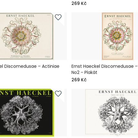
269 Kč
el Discomedusae – Actiniae
Ernst Haeckel Discomedusae – 
t
No2 - Plakát
269 Kč