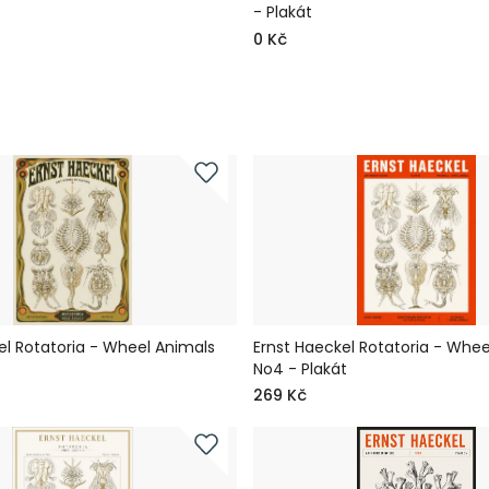
- Plakát
0 Kč
el Rotatoria - Wheel Animals
Ernst Haeckel Rotatoria - Whee
t
No4 - Plakát
269 Kč