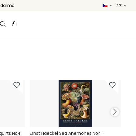
 zdarma
quirts No4
Ernst Haeckel Sea Anemones No4 -
Erns