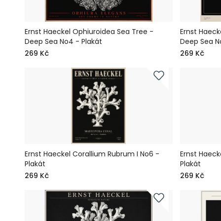
Ernst Haeckel Ophiuroidea Sea Tree -
Ernst Haeck
Deep Sea No4 - Plakát
Deep Sea No
269 Kč
269 Kč
Ernst Haeckel Corallium Rubrum I No6 -
Ernst Haeck
Plakát
Plakát
269 Kč
269 Kč