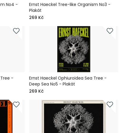
ism No4 -
Ernst Haeckel Tree-like Organism No3 -
Plakát
269 Kč
 Tree -
Ernst Haeckel Ophiuroidea Sea Tree -
Deep Sea No5 - Plakát
269 Kč