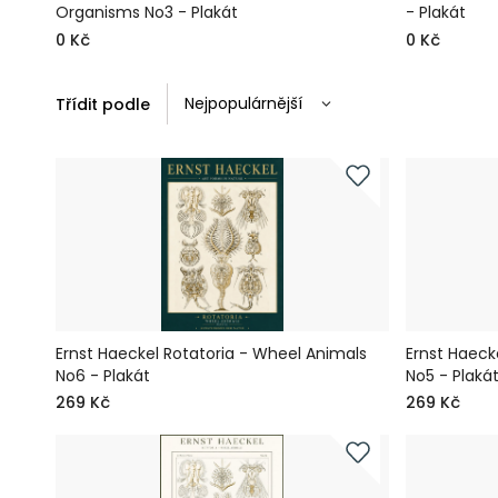
Organisms No3 - Plakát
- Plakát
0 Kč
0 Kč
Třídit podle
Ernst Haeckel Rotatoria - Wheel Animals
Ernst Haeck
No6 - Plakát
No5 - Plaká
269 Kč
269 Kč