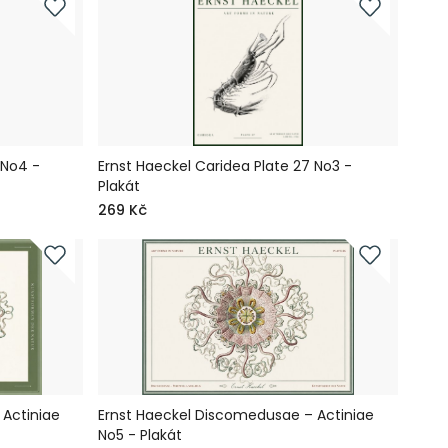
 No4 -
Ernst Haeckel Caridea Plate 27 No3 -
Plakát
269 Kč
Actiniae
Ernst Haeckel Discomedusae – Actiniae
No5 - Plakát