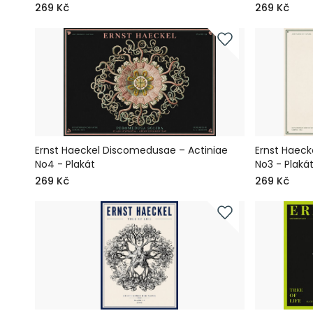
269 Kč
269 Kč
Ernst Haeckel Discomedusae – Actiniae
Ernst Haeck
No4 - Plakát
No3 - Plaká
269 Kč
269 Kč