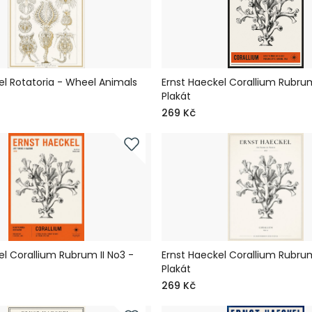
el Rotatoria - Wheel Animals
Ernst Haeckel Corallium Rubrum
Plakát
269 Kč
el Corallium Rubrum II No3 -
Ernst Haeckel Corallium Rubrum
Plakát
269 Kč