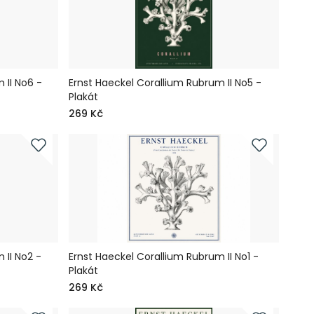
 II No6 -
Ernst Haeckel Corallium Rubrum II No5 -
Plakát
269 Kč
 II No2 -
Ernst Haeckel Corallium Rubrum II No1 -
Plakát
269 Kč