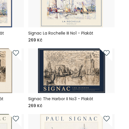
kát
Signac La Rochelle III No1 - Plakát
269 Kč
át
Signac The Harbor II No3 - Plakát
269 Kč