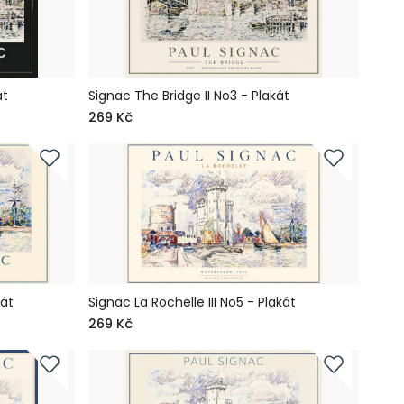
át
Signac The Bridge II No3 - Plakát
269 Kč
kát
Signac La Rochelle III No5 - Plakát
269 Kč