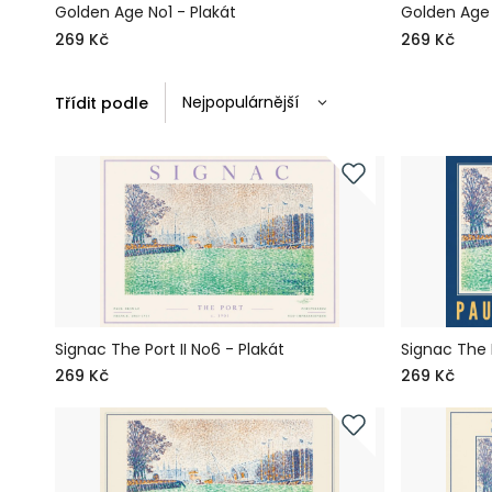
Golden Age No1 - Plakát
Golden Age 
269 Kč
269 Kč
Třídit podle
Signac The Port II No6 - Plakát
Signac The P
269 Kč
269 Kč