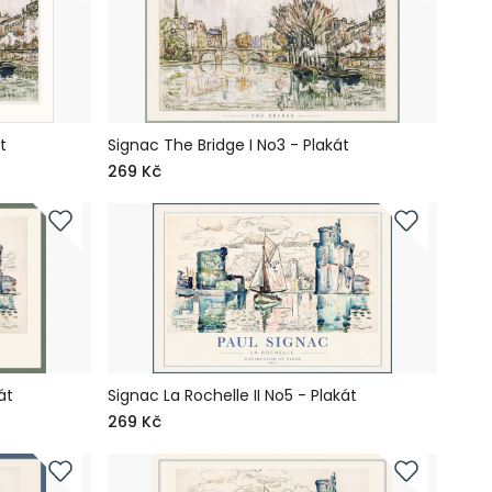
t
Signac The Bridge I No3 - Plakát
269 Kč
át
Signac La Rochelle II No5 - Plakát
269 Kč