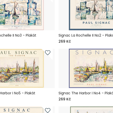
chelle II No3 - Plakát
Signac La Rochelle II No2 - Plak
269 Kč
Harbor I No5 - Plakát
Signac The Harbor I No4 - Plak
269 Kč