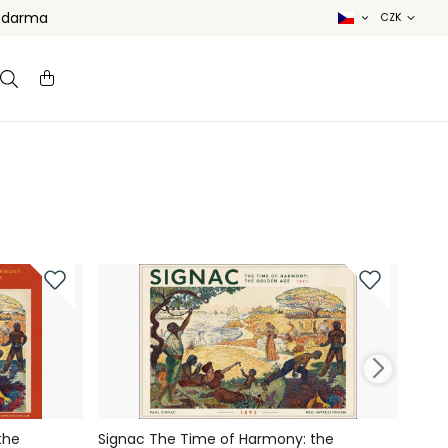
 zdarma
the
Signac The Time of Harmony: the
Sign