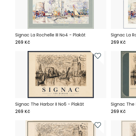
Signac La Rochelle III No4 - Plakát
Signac La Ro
269 Kč
269 Kč
Signac The Harbor II No6 - Plakát
Signac The H
269 Kč
269 Kč