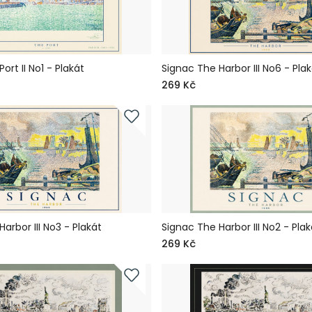
ort II No1 - Plakát
Signac The Harbor III No6 - Plak
269 Kč
arbor III No3 - Plakát
Signac The Harbor III No2 - Plak
269 Kč