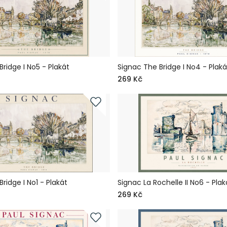
ridge I No5 - Plakát
Signac The Bridge I No4 - Plaká
269 Kč
ridge I No1 - Plakát
Signac La Rochelle II No6 - Plak
269 Kč