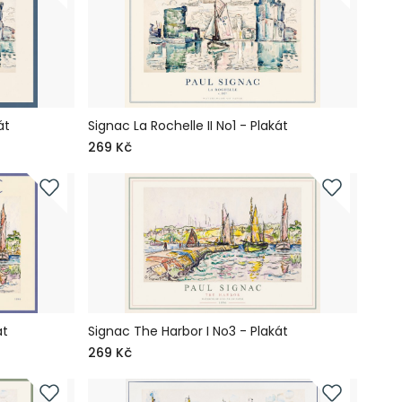
át
Signac La Rochelle II No1 - Plakát
269 Kč
át
Signac The Harbor I No3 - Plakát
269 Kč