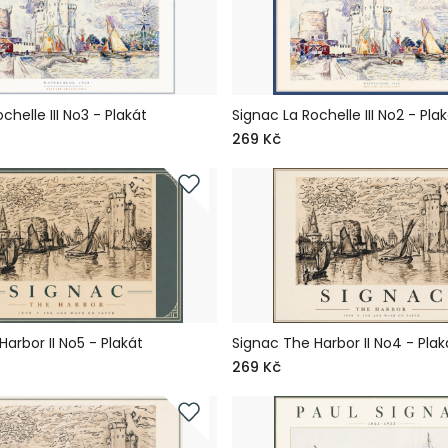
chelle III No3 - Plakát
Signac La Rochelle III No2 - Pla
269 Kč
arbor II No5 - Plakát
Signac The Harbor II No4 - Plak
269 Kč