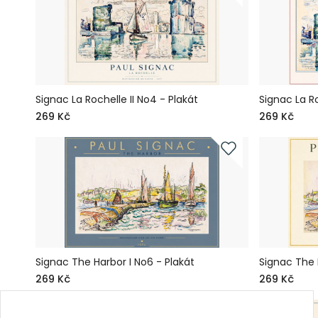
Signac La Rochelle II No4 - Plakát
Signac La Ro
269 Kč
269 Kč
Signac The Harbor I No6 - Plakát
Signac The 
269 Kč
269 Kč