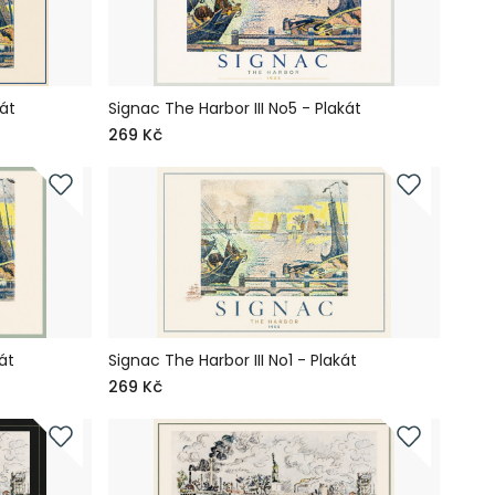
át
Signac The Harbor III No5 - Plakát
269 Kč
át
Signac The Harbor III No1 - Plakát
269 Kč