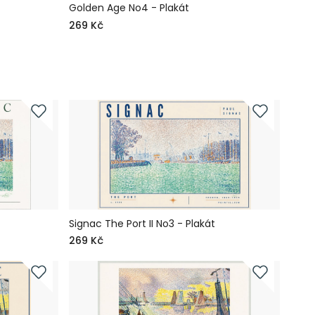
Golden Age No4 - Plakát
Gold
269 Kč
269 
Signac The Port II No3 - Plakát
269 Kč