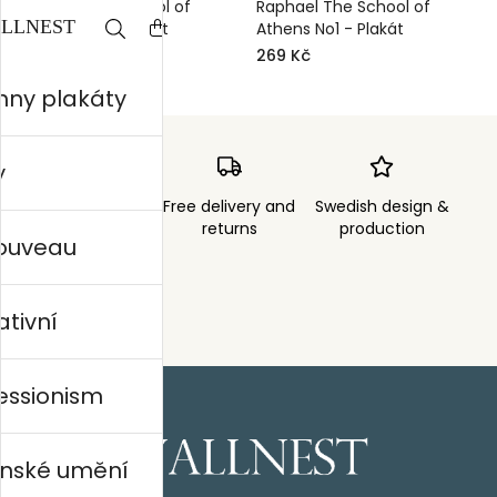
Raphael The School of
Raphael The School of
Athens No2 - Plakát
Athens No1 - Plakát
269 Kč
269 Kč
hny plakáty
y
Order sent within
Free delivery and
Swedish design &
3 days
returns
production
nouveau
ativní
essionism
nské umění