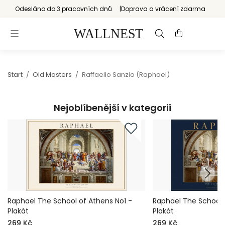
Odesláno do 3 pracovních dnů
Doprava a vrácení zdarma
Start
/
Old Masters
/
Raffaello Sanzio (Raphael)
Nejoblíbenější v kategorii
Raphael The School of Athens No1 -
Raphael The School 
Plakát
Plakát
269 Kč
269 Kč