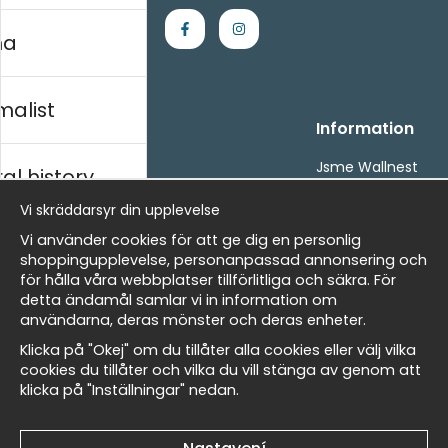
na
malist
Handla
Information
Kontakta oss
Jsme Wallnest
al history
Villkor
FAQ
Vi skräddarsyr din upplevelse
- Returer och återbetalningar
- Leverans - enkelt, snabbt &amp; gratis
rský
Vi använder cookies för att ge dig en personlig
Om cookies
shoppingupplevelse, personanpassad annonsering och
Mina favoriter
för hålla våra webbplatser tillförlitliga och säkra. För
detta ändamål samlar vi in information om
Masters
Newsletter
användarna, deras mönster och deras enheter.
Získejte naše nejlepší nabídky a novinky!
Klicka på "Okej" om du tillåter alla cookies eller välj vilka
cookies du tillåter och vilka du vill stänga av genom att
E-
klicka på "Inställningar" nedan.
allnest
Odeslat
mailová
adresa