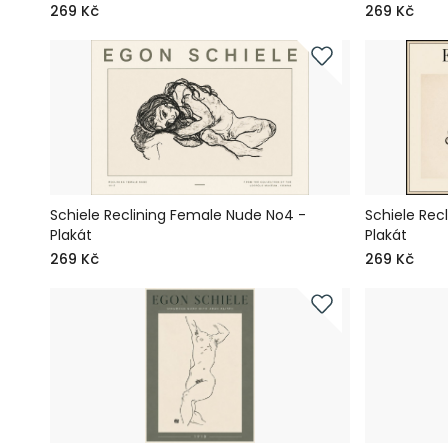
269 Kč
269 Kč
Schiele Reclining Female Nude No4 -
Schiele Rec
Plakát
Plakát
269 Kč
269 Kč