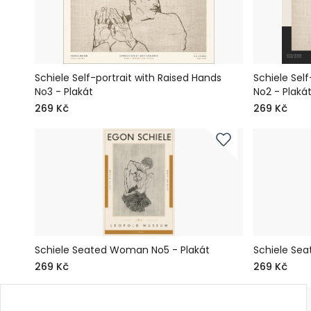
Schiele Self-portrait with Raised Hands
Schiele Self
No3 - Plakát
No2 - Plaká
269 Kč
269 Kč
Schiele Seated Woman No5 - Plakát
Schiele Se
269 Kč
269 Kč