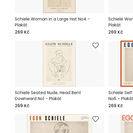
Schiele Woman in a Large Hat No4 -
Schiele Wom
Plakát
Plakát
269 Kč
269 Kč
Schiele Seated Nude, Head Bent
Schiele Self
Downward No1 - Plakát
No6 - Plaká
269 Kč
269 Kč