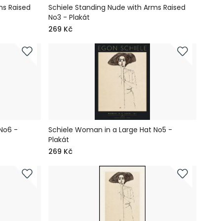
ms Raised
Schiele Standing Nude with Arms Raised
No3 - Plakát
269 Kč
No6 -
Schiele Woman in a Large Hat No5 -
Plakát
269 Kč