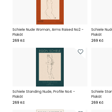
Schiele Nude Woman, Arms Raised No2 -
Schiele Nud
Plakát
Plakát
269 Kč
269 Kč
Schiele Standing Nude, Profile No4 -
Schiele Stan
Plakát
Plakát
269 Kč
269 Kč