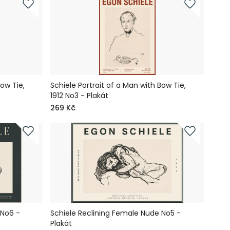
Bow Tie,
Schiele Portrait of a Man with Bow Tie,
1912 No3 - Plakát
269 Kč
 No6 -
Schiele Reclining Female Nude No5 -
Plakát