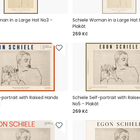
an in a Large Hat No3 -
Schiele Woman in a Large Hat 
Plakát
269 Kč
-portrait with Raised Hands
Schiele Self-portrait with Rais
t
No5 - Plakát
269 Kč