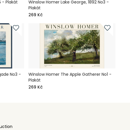
 - Plakát
Winslow Homer Lake George, 1892 No3 -
Plakát
269 Kč
gade No3 -
Winslow Homer The Apple Gatherer No1 -
Plakát
269 Kč
uction