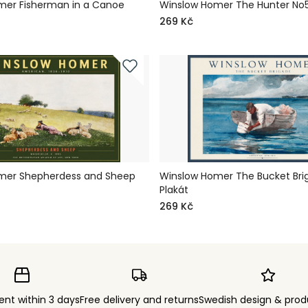
mer Fisherman in a Canoe
Winslow Homer The Hunter No5
269 Kč
mer Shepherdess and Sheep
Winslow Homer The Bucket Bri
t
Plakát
269 Kč
ent within 3 days
Free delivery and returns
Swedish design & prod