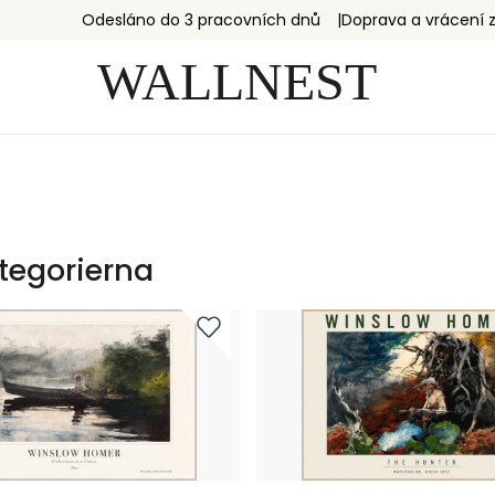
Odesláno do 3 pracovních dnů
Doprava a vrácení
tegorierna