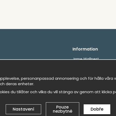
Information
Jsme Wallnest
FAQ
etalningar
, snabbt &amp; gratis
pplevelse, personanpassad annonsering och för hålla våra we
ch deras enheter.
cookies du tillåter och vilka du vill stänga av genom att klicka 
Pouze
Nastavení
Dobře
nezbytné