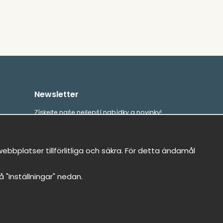
Newsletter
Získejte naše nejlepší nabídky a novinky!
E-
Odeslat
mailová
bbplatser tillförlitliga och säkra. För detta ändamål
adresa
på "Inställningar" nedan.