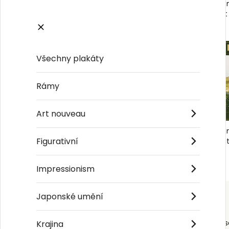
Winslow Homer Sailboat Reflection, 1894
Winslow Ho
No4 - Plakát
No1 - Plakát
269 Kč
269 Kč
Všechny plakáty
Rámy
Art nouveau
Winslow Homer Coast Scene No1 - Plakát
Winslow Ho
Figurativní
No5 - Plaká
269 Kč
269 Kč
Impressionism
Japonské umění
Order s
Krajina