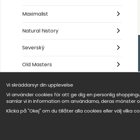
Maximalist
Natural history
Severský
Handla
Old Masters
Kontakta oss
Villkor
Vi skräddarsyr din upplevelse
- Returer och återb
Jsme Wallnest
- Leverans - enkelt
Vi använder cookies för att ge dig en personlig shoppingu
FAQ
Om cookies
samlar vi in information om användarna, deras mönster o
Mina favoriter
Klicka på "Okej" om du tillåter alla cookies eller välj vilka 
Et harum quidem rerum facilis est et expedita
distinctio