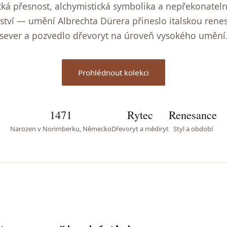
cká přesnost, alchymistická symbolika a nepřekonateln
ství — umění Albrechta Dürera přineslo italskou rene
sever a pozvedlo dřevoryt na úroveň vysokého umění
Prohlédnout kolekci
1471
Rytec
Renesance
Narozen v Norimberku, Německo
Dřevoryt a mědiryt
Styl a období