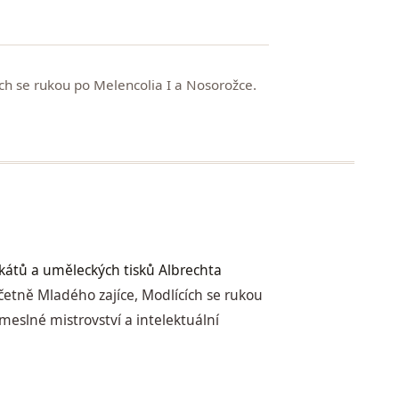
ch se rukou po Melencolia I a Nosorožce.
kátů a uměleckých tisků Albrechta
včetně Mladého zajíce, Modlících se rukou
meslné mistrovství a intelektuální