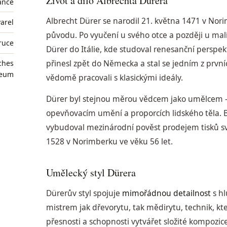
Život a dílo Albrechta Dürera
ance
Albrecht Dürer se narodil 21. května 1471 v Nor
varel
původu. Po vyučení u svého otce a později u ma
 ruce
Dürer do Itálie, kde studoval renesanční perspekt
přinesl zpět do Německa a stal se jedním z prvn
ches
seum
vědomě pracovali s klasickými ideály.
Dürer byl stejnou měrou vědcem jako umělcem — 
opevňovacím umění a proporcích lidského těla. 
vybudoval mezinárodní pověst prodejem tisků sv
1528 v Norimberku ve věku 56 let.
Umělecký styl Dürera
Dürerův styl spojuje
mimořádnou detailnost
s h
mistrem jak dřevorytu, tak mědirytu, technik, k
přesnosti a schopnosti vytvářet složité kompozice 