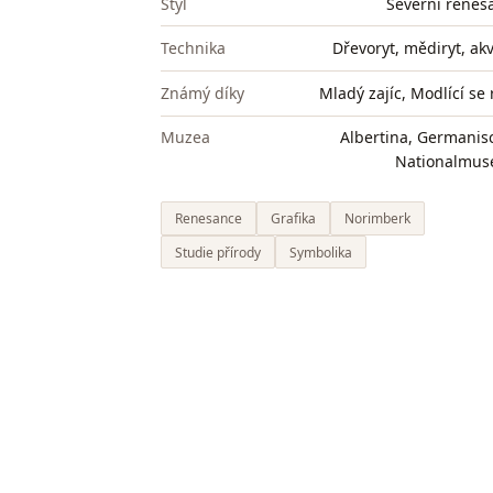
Styl
Severní renes
Technika
Dřevoryt, mědiryt, ak
Známý díky
Mladý zajíc, Modlící se
Muzea
Albertina, Germanis
Nationalmu
Renesance
Grafika
Norimberk
Studie přírody
Symbolika