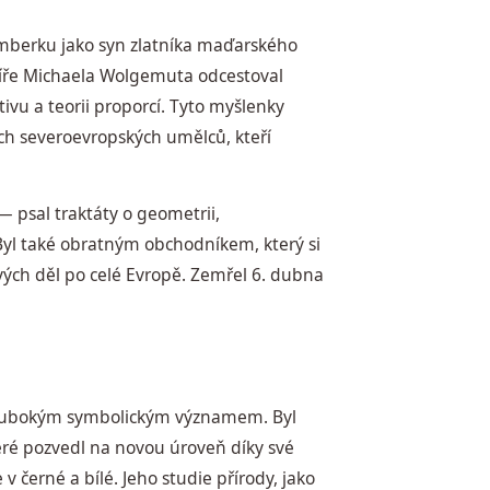
imberku jako syn zlatníka maďarského
líře Michaela Wolgemuta odcestoval
ivu a teorii proporcí. Tyto myšlenky
ích severoevropských umělců, kteří
psal traktáty o geometrii,
Byl také obratným obchodníkem, který si
ých děl po celé Evropě. Zemřel 6. dubna
lubokým symbolickým významem. Byl
teré pozvedl na novou úroveň díky své
v černé a bílé. Jeho studie přírody, jako