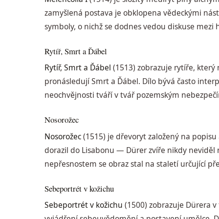
zamyšlená postava je obklopena vědeckými nást
symboly, o nichž se dodnes vedou diskuse mezi h
Rytíř, Smrt a Ďábel
Rytíř, Smrt a Ďábel
(1513) zobrazuje rytíře, kter
pronásledují Smrt a Ďábel. Dílo bývá často inter
neochvějnosti tváří v tvář pozemským nebezpeč
Nosorožec
Nosorožec
(1515) je dřevoryt založený na popisu 
dorazil do Lisabonu — Dürer zvíře nikdy neviděl
nepřesnostem se obraz stal na staletí určující p
Sebeportrét v kožichu
Sebeportrét v kožichu
(1500) zobrazuje Dürera v 
vyjádření sebeuvědomění a postavení umělce. Díl