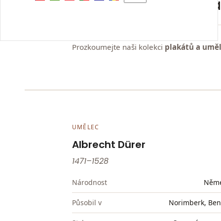
Albrecht Dürer plaká
Prozkoumejte naši kolekci
plakátů a uměl
UMĚLEC
Albrecht Dürer
1471–1528
Národnost
Něm
Působil v
Norimberk, Ben