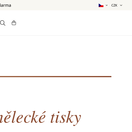
zdarma
ělecké tisky