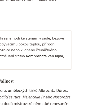
e krásně hodí ke stěnám v šedé, béžové
bývacímu pokoji teplou, přírodní
ložnice nebo klidného čtenářského
tně ladí s tisky
Rembrandta van Rijna
,
allnest
rera
,
uměleckých tisků Albrechta Dürera
dlící se ruce
,
Melencolia I
nebo
Nosorožce
ovu dodá mistrovské německé renesanční