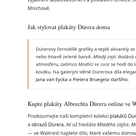
Mnichově.
Jak stylovat plakáty Dürera doma
Dürerovy černobílé grafiky a teplé akvarely s
nebo tmavě zelené barvě.
Mladý zajíc
dodává o
atmosféru, zatímco
Modlící se ruce
se hodí do 
koutku. Na galerijní stěně Dürerova díla elegan
Jana van Eycka
a
Pietera Bruegela staršího
.
Kupte plakáty Albrechta Dürera online ve W
Prozkoumejte naši kompletní kolekci
plakátů Dü
a
obrazů Dürera
. Ať už hledáte
Mladého zajíce
,
Mo
— ve Wallnest najdete dílo, které vašemu dom