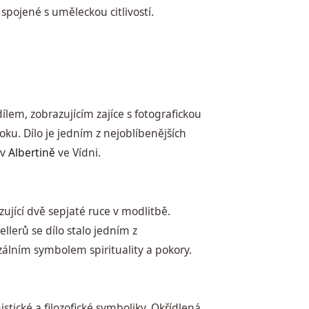
spojené s uměleckou citlivostí.
ílem, zobrazujícím zajíce s fotografickou
oku. Dílo je jedním z nejoblíbenějších
 v
Albertině
ve Vídni.
ující dvě sepjaté ruce v modlitbě.
lerů se dílo stalo jedním z
álním symbolem spirituality a pokory.
stické a filozofické symboliky. Okřídlená,