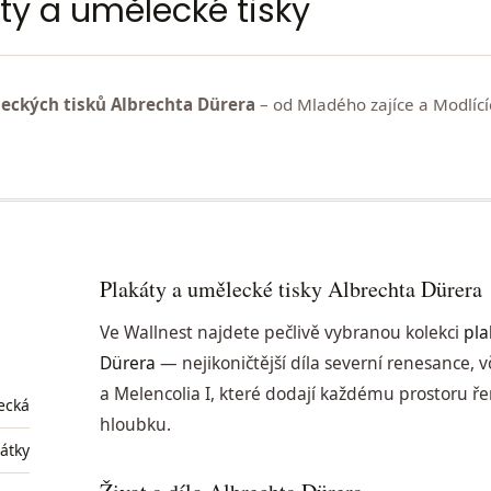
ty a umělecké tisky
eckých tisků Albrechta Dürera
– od Mladého zajíce a Modlící
Plakáty a umělecké tisky Albrechta Dürera
Ve Wallnest najdete pečlivě vybranou kolekci
pla
Dürera
— nejikoničtější díla severní renesance, 
a Melencolia I, které dodají každému prostoru ře
ecká
hloubku.
átky