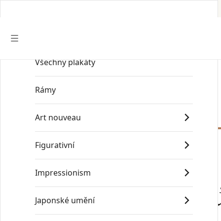
Všechny plakáty
Start
/
Old Masters
/
Albrecht Dürer
Rámy
Art nouveau
Figurativní
Impressionism
Albrecht D
Japonské umění