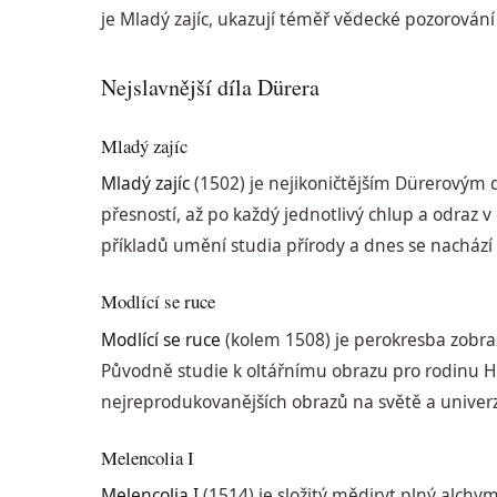
je Mladý zajíc, ukazují téměř vědecké pozorování 
Nejslavnější díla Dürera
Mladý zajíc
Mladý zajíc
(1502) je nejikoničtějším Dürerovým d
přesností, až po každý jednotlivý chlup a odraz v 
příkladů umění studia přírody a dnes se nachází
Modlící se ruce
Modlící se ruce
(kolem 1508) je perokresba zobraz
Původně studie k oltářnímu obrazu pro rodinu Hel
nejreprodukovanějších obrazů na světě a univerz
Melencolia I
Melencolia I
(1514) je složitý mědiryt plný alchymi