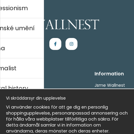
essionism
nské umění
na
malist
Handla
Information
Kontakta oss
Jsme Wallnest
al history
Villkor
FAQ
Vi skräddarsyr din upplevelse
- Returer och återbetalningar
- Leverans - enkelt, snabbt &amp; gratis
rský
Vi använder cookies för att ge dig en personlig
Om cookies
shoppingupplevelse, personanpassad annonsering och
Mina favoriter
för hålla våra webbplatser tillförlitliga och säkra. För
detta ändamål samlar vi in information om
Masters
Newsletter
användarna, deras mönster och deras enheter.