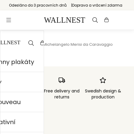
Odesláno do 3 pracovních dnů
Doprava a vrácení zdarma
Start
/
Severský
/
Michelangelo Merisi da Caravaggio
hny plakáty
y
Order sent within
Free delivery and
Swedish design &
3 days
returns
production
nouveau
ativní